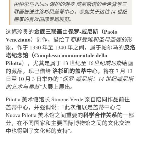
由帕尔马 Pilotta 保护的保罗-威尼斯诺的金色背景三
联画被送往洛杉矶盖蒂中心，参加关于这位 14 世纪
画家的首次国际专题展览。
金底三联画
保罗-威尼斯（Paolo
这幅珍贵的
由
Veneziano
）创作，描绘了
耶稣受难和圣母圣婴的
形
皮洛
象，作于 1330 年至 1340 年之间，属于帕尔马的
塔纪念馆（Complesso monumentale della
Pilotta
），尤其是属于 13 世纪至 16
世纪威尼斯
绘画
洛杉矶的盖蒂中心
的藏品，现已借给
，将在 7 月 13
日至 10 月 3 日举办的 "
保罗-威尼斯：14 世纪威尼斯
的艺术与奉献
"大展上展出。
Pilotta 美术馆馆长 Simone Verde 亲自陪同作品前往
盖蒂中心，并强调说："此次借展是盖蒂中心与
科学合作关系
Nuova Pilotta 美术馆之间重要的
的一部
分，在不同国家和主要国际博物馆之间的文化交流
中也得到了文化部的支持"。