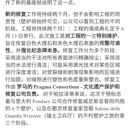
作了新的基座就说明了这一点。
新的修复
工作将持续两个月，但不会影响工程的观
赏性（壁炉将始终可见，公众可以看到工程的不同
阶段，工程将持续两个月）：工程的落成典礼定于 6
对工程的
特别维护
月 13 日举行。此次施工是
一次
，
完整可读
旨在恢复白色大理石和多色大理石表面的
性
强化纪念碑本身。
，并
修复工作分为多个阶段：
采用适当的干法对所有表面进行精确除尘；采用适
当的水法进行清洁；可能采用激光技术对某些区域
进行深度清洁；对受裂缝和剥落现象影响的区域进
行加固；对缝隙进行塑性和色度重新整合。修复工
罗马的 Pragma Consortium - 文化遗产保护和
作由
修复公司负责。
对于帕拉泽蒂来说，这次干预标志
着与意大利 Fondaco 公司合作修复威尼斯总督府内阁
的 4 个壁炉，以及在都灵修复皇家宫殿 Salone delle
Guardie Svizzere（瑞士卫兵厅）的不朽壁炉之旅的第
三个阶段。