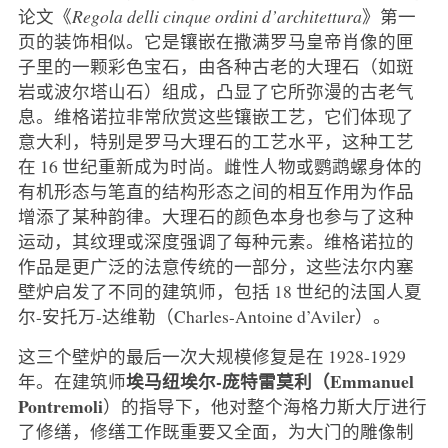
论文《
Regola delli cinque ordini d’architettura
》第一
页的装饰相似。它是镶嵌在撒满罗马皇帝肖像的匣
子里的一颗彩色宝石，由各种古老的大理石（如斑
岩或波尔塔山石）组成，凸显了它所弥漫的古老气
息。维格诺拉非常欣赏这些镶嵌工艺，它们体现了
意大利，特别是罗马大理石的工艺水平，这种工艺
在 16 世纪重新成为时尚。雌性人物或鹦鹉螺身体的
有机形态与笔直的结构形态之间的相互作用为作品
增添了某种韵律。大理石的颜色本身也参与了这种
运动，其纹理或深度强调了每种元素。维格诺拉的
作品是更广泛的法意传统的一部分，这些法尔内塞
壁炉启发了不同的建筑师，包括 18 世纪的法国人夏
尔-安托万-达维勒（Charles-Antoine d’Aviler）。
这三个壁炉的最后一次大规模修复是在 1928-1929
埃马纽埃尔-庞特雷莫利（Emmanuel
年。在建筑师
Pontremoli
）的指导下，他对整个海格力斯大厅进行
了修缮，修缮工作既重要又全面，为大门的雕像制