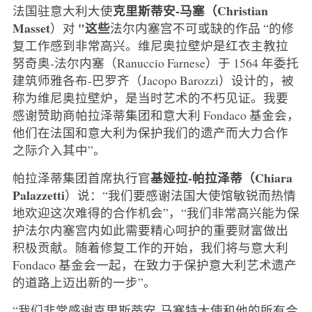
克里斯蒂安-马塞（Christian
法国驻意大利大使
Masset
"这些
）对
法尔内塞宫不可或缺的作品 “的修
复工作感到非常高兴。维尼奥拉壁炉是红衣主教拉
努奇奥-法尔内塞（Ranuccio Farnese）于 1564 年委托
建筑师雅各布-巴罗齐（Jacopo Barozzi）设计的，被
称为维尼奥拉壁炉，是当时艺术的不朽见证。我要
感谢赞助商帕拉泽蒂集团和意大利 Fondaco 基金会，
他们在法国和意大利为保护我们的遗产而大力合作
之际介入其中”。
基娅拉-帕拉泽蒂（Chiara
帕拉泽蒂集团首席执行官
Palazzetti
）说：“我们要感谢法国大使馆敏锐而热情
地欢迎这次难得的合作机会”，“我们非常高兴能为保
护法尔内塞宫内如此需要精心呵护的重要财富做出
积极贡献。随着修复工作的开始，我们将与意大利
Fondaco 基金会一起，在致力于保护意大利艺术遗产
的道路上迈出新的一步”。
“我们非常感谢克里斯蒂安-马塞特大使和他的所有合