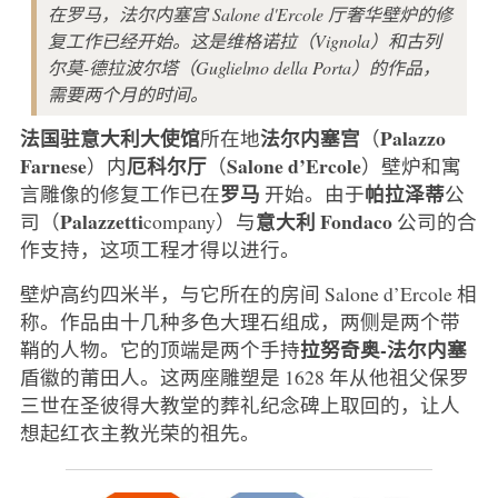
在罗马，法尔内塞宫 Salone d'Ercole 厅奢华壁炉的修
复工作已经开始。这是维格诺拉（Vignola）和古列
尔莫-德拉波尔塔（Guglielmo della Porta）的作品，
需要两个月的时间。
法国驻意大利大使馆
法尔内塞宫
Palazzo
所在地
（
Farnese
厄科尔厅
Salone d’Ercole
）内
（
）壁炉和寓
罗马
帕拉泽蒂
言雕像的修复工作已在
开始。由于
公
Palazzetti
意大利 Fondaco
司（
company）与
公司的合
作支持，这项工程才得以进行。
壁炉高约四米半，与它所在的房间 Salone d’Ercole 相
称。作品由十几种多色大理石组成，两侧是两个带
拉努奇奥-法尔内塞
鞘的人物。它的顶端是两个手持
盾徽的莆田人。这两座雕塑是 1628 年从他祖父保罗
三世在圣彼得大教堂的葬礼纪念碑上取回的，让人
想起红衣主教光荣的祖先。