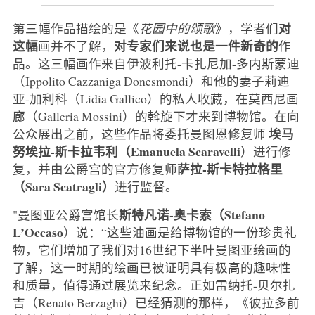
对
第三幅作品描绘的是《
花园中的颂歌
》，学者们
这幅
对专家们来说也是一件新奇的
画并不了解，
作
品。这三幅画作来自伊波利托-卡扎尼加-多内斯蒙迪
（Ippolito Cazzaniga Donesmondi）和他的妻子莉迪
亚-加利科（Lidia Gallico）的私人收藏，在莫西尼画
廊（Galleria Mossini）的斡旋下才来到博物馆。在向
埃马
公众展出之前，这些作品将委托曼图恩修复师
努埃拉-斯卡拉韦利（Emanuela
Scaravelli
）进行修
萨拉-斯卡特拉格里
复，并由公爵宫的官方修复师
（Sara Scatragli）
进行监督。
斯特凡诺-奥卡索（Stefano
"曼图亚公爵宫馆长
L’Occaso
）说：“这些油画是给博物馆的一份珍贵礼
物，它们增加了我们对16世纪下半叶曼图亚绘画的
了解，这一时期的绘画已被证明具有极高的趣味性
和质量，值得通过展览来纪念。正如雷纳托-贝尔扎
吉（Renato Berzaghi）已经猜测的那样，《彼拉多前