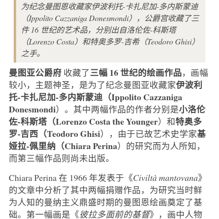
为纪念曼图恩收藏家伊波利托-卡扎尼加-多内斯蒙迪
（Ippolito Cazzaniga Donesmondi），公爵宫收藏了三
件 16 世纪的艺术品，分别出自洛伦佐-科斯塔
（Lorenzo Costa）和特奥多罗-吉希（Teodoro Ghisi）
之手。
曼图亚公爵府
三幅 16 世纪的绘画作品
收藏了
，画幅
伊波利
较小，主题神圣，是为了纪念曼图亚收藏家
托-卡扎尼加-多内斯蒙迪（Ippolito Cazzaniga
Donesmondi
小洛伦
）。其中两幅作品的作者分别是
佐-科斯塔（Lorenzo Costa the Younger
特奥多
）和
罗-吉西（Teodoro Ghisi
基
），由于已故艺术史学家
娅拉-佩里纳（Chiara Perina
）的研究而为人所知，
而第三幅作品则尚未出版。
Chiara Perina 在 1966 年发表于《
Civiltà mantovana
》
的文章中分析了其中两幅捐赠作品，为研究当时鲜
为人知的曼纳主义鼎盛时期的曼图恩绘画奠定了基
础。第一幅画是《
彼拉多面前的基督
》，画中人物