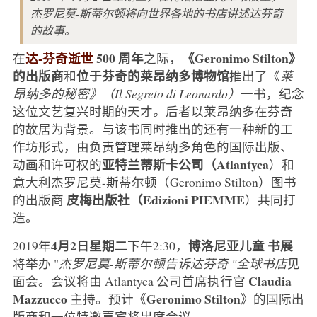
杰罗尼莫-斯蒂尔顿将向世界各地的书店讲述达芬奇
的故事。
达-芬奇逝世
500 周年
《Geronimo Stilton》
在
之际，
的出版商
位于芬奇的莱昂纳多博物馆
和
推出了《
莱
昂纳多的秘密》（Il Segreto di Leonardo）
一书，纪念
这位文艺复兴时期的天才
。
后者以莱昂纳多在芬奇
的故居为背景。与该书同时推出的还有一种新的工
作坊形式，由负责管理莱昂纳多角色的国际出版、
亚特兰蒂斯卡公司（Atlantyca
动画和许可权的
）和
意大利杰罗尼莫-斯蒂尔顿（Geronimo Stilton）图书
皮梅出版社（Edizioni PIEMME
的出版商
）共同打
造。
4月2日星期二
博洛尼亚儿童
书展
2019年
下午2:30，
将举办 "
杰罗尼莫-斯蒂尔顿告诉达芬奇 "全球书店
见
Claudia
面会。会议将由 Atlantyca 公司首席执行官
Mazzucco
Geronimo Stilton
主持。预计《
》的国际出
版商和一位特邀嘉宾将出席会议。