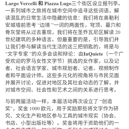
Largo Vercelli 和 Piazza Lugo
三个街区设立报刊亭。
一系列城市之旅将在城市空间中追寻这些词语，解
读混乱的日常生活中隐藏的信息：我们将在奥勒利
安城墙前思考 “边境 ”一词的两面性，穹顶、墓穴和
骨灰堂将从过去重现，我们将在圣乔瓦尼区解读 20
世纪建筑的多种语言。但最重要的是，引导我们并
让我们参与解读当代生活的这三把钥匙的，将是与
InQuiete
“文字专家 ”的众多会谈和辩论：由
（一个广
受欢迎的罗马女性文学节）挑选的女作家，以及记
者、社会语言学家、城市规划者、记者、视频制作
者和平面设计师。这些多元化的视角将与市民见面
并展开讨论，促进对地区及其社会动态的了解，并
对城市空间、社会性和艺术之间的关系进行思考。
与前两届活动一样，本届活动再次设立了 “创造
奖”，奖金 1000 欧元，用于奖励那些将文字作为研
究、文化生产和地区参与工具的城市现实（协会、
书店、小型出版社等）。奖金将用于资助他们的一