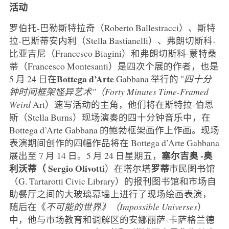
活动
罗伯托-巴勒斯特拉奇（Roberto Ballestracci）、斯特
拉-巴斯蒂安内利（Stella Bastianelli）、弗朗切斯科-
比亚吉尼（Francesco Biagini）和弗朗切斯科-蒙特桑
蒂（Francesco Montesanti）是四次个展的作者，也是
Bottega d’Arte
5 月 24 日在
Gabbana 举行的 "
四十分
钟时间框架怪异艺术"（Forty Minutes Time-Framed
Weird
Art）速写活动的主角，他们将在斯特拉-伯恩
斯（Stella Burns）现场演奏的四十分钟音乐中，在
Bottega d’Arte Gabbana 的鲍勃框架画作上作画。现场
表演期间创作的四幅作品将在 Bottega d’Arte Gabbana
塞尔吉奥
-奥
展出至 7 月 14 日。5 月 24 日星期五，
利沃蒂（
Sergio
Olivotti
罗蒂
）在塔尔塔
市民图书馆
（G. Tartarotti Civic Library）的报刊图书馆和市场自
助餐厅之间的大玻璃幕墙上进行了现场绘画表演，
随后在《
不可能的世界》（Impossible Universes
）
中，他与市场教育和调解区的安娜丽萨-卡萨格兰德