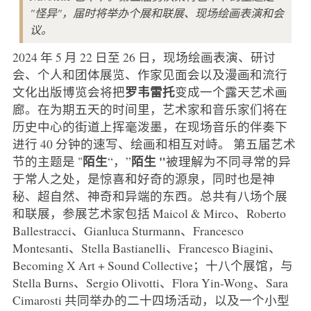
"怪异"，届时将举办个展和联展、现场绘画表演和会
议。
2024 年 5 月 22 日至 26 日，现场绘画表演、研讨
会、个人和团体展览、作家见面会以及漫画和流行
罗韦雷托
文化出版博览会将把
变成一个露天艺术画
廊。在为期五天的时间里，艺术家和音乐家们将在
历史中心的街道上挥毫泼墨，在现场音乐的伴奏下
进行 40 分钟的速写、绘画和相互对峙。 第五届艺术
陌生
陌生 "
节的主题是 "
“，”
被理解为不同寻常的异
于常人之处，是惊喜和好奇的源泉，同时也是神
秘、超自然、神奇和异端的东西。总共有八场个展
和联展，参展艺术家包括 Maicol & Mirco、Roberto
Ballestracci、Gianluca Sturmann、Francesco
Montesanti、Stella Bastianelli、Francesco Biagini、
Becoming X Art + Sound Collective；十八个展馆，与
Stella Burns、Sergio Olivotti、Flora Yin-Wong、Sara
Cimarosti 共同举办的二十四场活动，以及一个小型