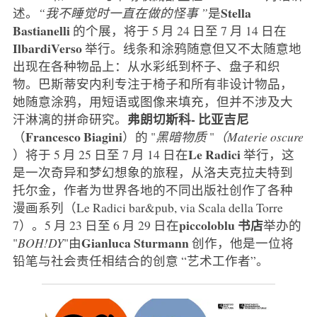
Stella
述。
“我不睡觉时一直在做的怪事 ”
是
Bastianelli
的个展，将于 5 月 24 日至 7 月 14 日在
IlbardiVerso
举行。线条和涂鸦随意但又不太随意地
出现在各种物品上：从水彩纸到杯子、盘子和织
物。巴斯蒂安内利专注于椅子和所有非设计物品，
她随意涂鸦，用短语或图像来填充，但并不涉及大
弗朗切斯科-
比亚吉尼
汗淋漓的拼命研究。
Francesco
Biagini
（
）的 "
黑暗物质
"
（Materie oscure
Le Radici
）将于 5 月 25 日至 7 月 14 日在
举行，这
是一次奇异和梦幻想象的旅程，从洛夫克拉夫特到
托尔金，作者为世界各地的不同出版社创作了各种
漫画系列（Le Radici bar&pub, via Scala della Torre
piccoloblu 书店
7）。5 月 23 日至 6 月 29 日在
举办的
Gianluca
Sturmann
"
BOH!DY
"由
创作，他是一位将
铅笔与社会责任相结合的创意 “艺术工作者”。