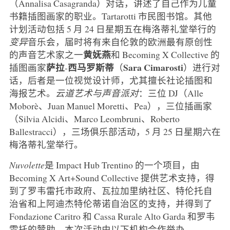
（Annalisa Casagranda）对话，讲述了自己作为儿童
书籍插图画家的职业。Tartarotti 市民图书馆。其他
计划活动包括 5 月 24 日星期五在梅洛蒂礼堂举行的
变异
音乐会，届时将有来自伦敦的欧洲最有原创性
黄妩燕
的声音艺术家之一
和 Becoming X Collective 的
萨拉
西马罗斯蒂
Sara
Cimarosti
插图画家
-
（
）进行对
话，后者是一位视觉设计师，尤其擅长社论插图和
海报艺术。
云道艺术与声音派对
：三位 DJ（Alle
Moborè、Juan Manuel Moretti、Pea），三位插画家
（Silvia Alcidi、Marco Leombruni、Roberto
Ballestracci），三场俱乐部活动，5 月 25 日星期六在
梅洛蒂礼堂举行。
Nuvolette
是 Impact Hub Trentino 的一个项目，由
Becoming X Art+Sound Collective 提供艺术支持，得
到了罗韦雷托市政府、瓦拉加里纳社区、特伦托自
治省和上阿迪杰特伦蒂诺自治区的支持，并得到了
Fondazione Caritro 和 Cassa Rurale Alto Garda 和罗韦
雷托的赞助。本次活动由以下机构合作举办