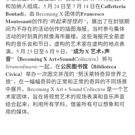
Caffetteria
和加纳人组成。5 月 24 日至 7 月 14 日在
Bontadi
Francesco
，由 Becoming X 团体的
Montesanti
创作的
"听起来怪怪的
“，展出了在封锁期
间为不存在的活动创作的插图海报，当时参与集体
活动的时刻真的就像海市蜃楼。这些海报完全是虚
构的音乐会和节日，虚构的艺术家在虚构的地点表
成为 X 艺术+声
演。5 月 23 日至 6 月 9 日，”
音"（Becoming X Art+Sound
Collective）将与
公民图书馆（Biblioteca
Stranordinario
一起，在
Civica
）举办一次图文并茂的 “努沃莱特奇异世界之
旅”，在一幅幅奇异的正常和正常的奇异的不同场景
中展开。Becoming X Art + Sound Collective 是一个艺
术家团体，旨在将视觉艺术的现场表演和音乐声音
结合起来，利用所有学科，借鉴所有可以想象和可
用的媒体。