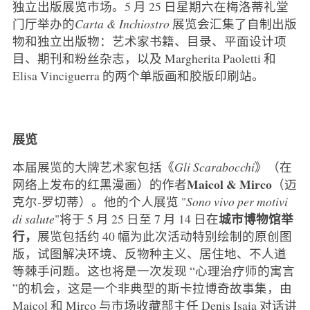
独立出版展览市场。5 月 25 日星期六在梅洛蒂礼堂
门厅举办的
Carta & Inchiostro
展览会汇集了自制出版
物和独立出版物：艺术家书籍、目录、平面设计项
目、期刊和粉丝杂志，以及 Margherita Paoletti 和
Elisa Vinciguerra 的两个单版画和胶版印刷站。
展览
本届展览的大牌艺术家包括《
Gli Scarabocchi
》（在
Maicol & Mirco
网络上发布的红黑漫画）的作者
（迈
克尔-罗切蒂）。他的个人展览 "
Sono vivo per motivi
城市博物馆举
di salute
"将于 5 月 25 日至 7 月 14 日在
行，
展览包括约 40 幅为此次活动特别绘制的原创图
版，试图解决环境、反物种主义、居住地、不人道
等棘手问题。这也将是一次发现 “心理治疗师的寓言
”的机会，这是一个非典型的斯卡拉博奇故事集，由
Maicol 和 Mirco 与市场收藏部主任 Denis Isaia 对话讲