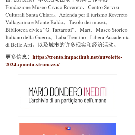
Fondazione Museo Civico Rovereto、Centro Servizi
Culturali Santa Chiara、Azienda per il turismo Rovereto
Vallagarina e Monte Baldo、Tavolo dei musei、
Biblioteca civica “G. Tartarotti”、Mart、Museo Storico
Italiano della Guerra、Laba Trentino - Libera Accademia
di Belle Arti，以及城市的许多现实和经济活动。
https://trento.impacthub.net/nuvolette-
更多信息：
2024-quanta-stranezza/