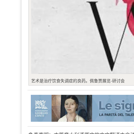
艺术是治疗饮食失调症的良药。佩鲁贾展览-研讨会