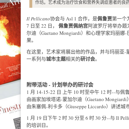
作坊。艺术成为治疗饮食和营养失调症患者的良
佩鲁贾
Il Pellicano
协会与 Asl 1 合作，是
第一个
佩鲁贾佩纳宫
7 日至 22 日，
阿波罗厅将举办题为
尔迪（Gaetano Mongiardi）和心理学家玛丽娜-巴
果。
在这里，艺术家将展出他的作品，并与玛丽亚-蒙特梭利国
城市主题
研讨会
一系列与
相关的
。
附带活动 - 计划举办的研讨会
1 月 14-15-22 日 上午 10 时至中午 1
由画家加埃塔诺-蒙加尔迪（Gaetano Mongiard
由朱塞佩-利卡多（Giuseppe Liccardo）讲述
1 月 19 日下午 2 时 30 分至 6 时 30 分--
的培训日。