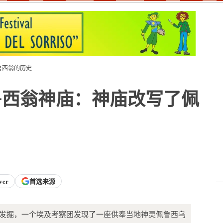
鲁西翁的历史
鲁西翁神庙：神庙改写了佩
ver
首选来源
 长达六年的发掘，一个埃及考察团发现了一座供奉当地神灵佩鲁西乌