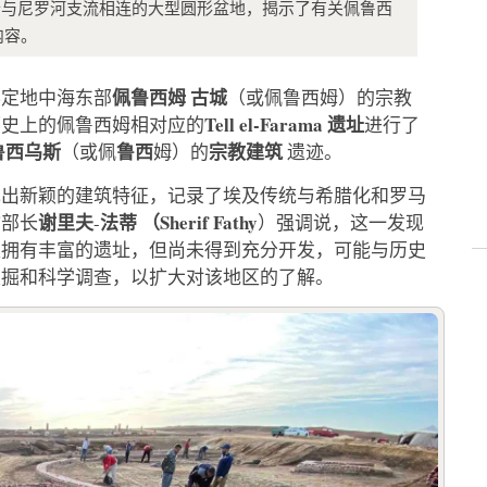
有一个与尼罗河支流相连的大型圆形盆地，揭示了有关佩鲁西
内容。
佩鲁西姆
古城
界定地中海东部
（或佩鲁西姆）的宗教
Tell el-Farama 遗址
历史上的佩鲁西姆相对应的
进行了
鲁西乌斯
鲁西
宗教建筑
（或佩
姆）的
遗迹。
现出新颖的建筑特征，记录了埃及传统与希腊化和罗马
谢里夫
法蒂
（Sherif
Fathy
物部长
-
）强调说，这一发现
区拥有丰富的遗址，但尚未得到充分开发，可能与历史
发掘和科学调查，以扩大对该地区的了解。