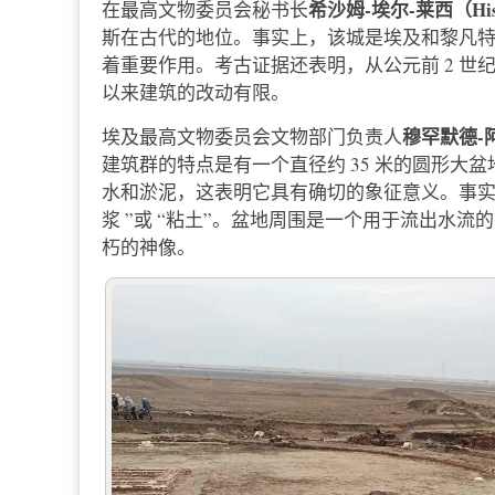
希沙姆-埃尔-莱西（Hisha
在最高文物委员会秘书长
斯在古代的地位。事实上，该城是埃及和黎凡
着重要作用。考古证据还表明，从公元前 2 世
以来建筑的改动有限。
穆罕默德-阿卜
埃及最高文物委员会文物部门负责人
建筑群的特点是有一个直径约 35 米的圆形大
水和淤泥，这表明它具有确切的象征意义。事实上，
浆 ”或 “粘土”。盆地周围是一个用于流出水
朽的神像。