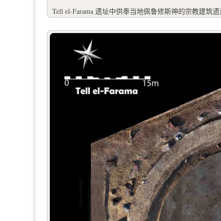
Tell el-Farama 遗址中供奉当地佩鲁修斯神的宗教