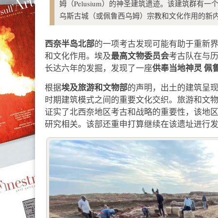
姆（Pelusium）的神圣建筑遗迹。该建筑群
乌斯古城（或佩鲁西乌姆）宗教和文化作用的新
西奈半岛北部
的一项考古发现可能有助于重新
最高文物委员会
和文化作用。埃及
考古队在与
供奉当地神灵
佩
长达六年的发掘，发现了一座
埃及旅游和文物部
根据
的声明，出土的建筑呈
时期建筑模式之间的重要文化交织。旅游和文
证实了北西奈地区考古和战略的重要性，该地
研究相关。该部还重申打算继续在该遗址进行