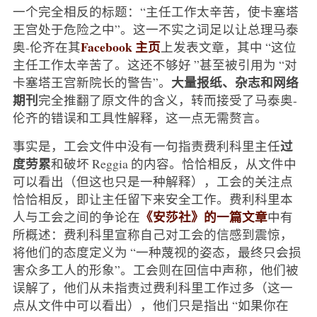
一个完全相反的标题：“主任工作太辛苦，使卡塞塔
王宫处于危险之中”。这一不实之词足以让总理马泰
Facebook 主页
奥-伦齐在其
上发表文章，其中 “这位
主任工作太辛苦了。这还不够好 ”甚至被引用为 “对
大量报纸、杂志和网络
卡塞塔王宫新院长的警告”。
期刊
完全推翻了原文件的含义，转而接受了马泰奥-
伦齐的错误和工具性解释，这一点无需赘言。
过
事实是，工会文件中没有一句指责费利科里主任
度劳累
和破坏 Reggia 的内容。恰恰相反，从文件中
可以看出（但这也只是一种解释），工会的关注点
恰恰相反，即让主任留下来安全工作。费利科里本
《安莎社》的一篇文章
人与工会之间的争论在
中有
所概述：费利科里宣称自己对工会的信感到震惊，
将他们的态度定义为 “一种蔑视的姿态，最终只会损
害众多工人的形象”。工会则在回信中声称，他们被
误解了，他们从未指责过费利科里工作过多（这一
点从文件中可以看出），他们只是指出 “如果你在