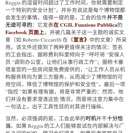
Reggia 的逗留时间超过了工作时间，你就需要制定
一个特别的安全计划”，并补充说这是每个博物馆都
并不是
会发生的事情。值得一提的是，工会的信件
无迹可寻的
在 CGIL Funzione Pubblica
：它发表
的
Facebook 页面上
，并被几篇关于这一主题的诚实文
宣言》
章（如 Roberto Ciccarelli 在《
中的文章）所采
用。该文件还提到了两种更值得关注的情况：签名
的工会指出，据称费利科里倾向于 “呼吁将 ”安保人
员 “调到办公室，让他们从事行政工作”；据称卡塞
塔皇宫的一些房间是免费提供的，“让工作人员从机
构服务转向为第三方服务，从而减少了博物馆的可
用空间，降低了博物馆的保护和安全性”。最后一项
“指控 ”如果有理有据，将是非常严重的：然而，他
们并没有要求澄清这些 情况，而是将注意力集中在
一句话上，出于工具性目的对其进行操纵。
时机
十分恰
当然，必须强调的是，工会此举的
并不
当
。如果 Reggia 的工人们能够尝试在内部解决与厂
长之间的纠纷，情况会好得多。如果后者宣称自己