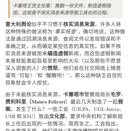
卡塞塔王宫主任案：推翻一份文件，制造虚假指
控。这就是不核实消息来源导致工具化的过程。
意大利舆论
核实消息来源
似乎不习惯于
，许多人将
这种特殊的做法称为
"事实核查
"，确切地说，这种做
法是通过回溯消息来源、查阅文件以发现错误和不
准确之处，从而确定某些信息的真实性。如果不核
编造虚假
实消息来源被用来
新闻，而这些虚假新闻
本身就能激起容易受影响的大众（以及那些不愿意
愤怒
深入调查的人）的
，他们会在社交网络上随意
谩骂 “可耻！”和 “醒醒吧！”，那么这种缺乏自信的
现象就会令人担忧。
卡塞塔市
毛罗-
由于未能核实消息来源，
警察局局长
费利科里（Mauro Felicori
假
）最近几天制造了一起
案
。发生了什么？一些工会（UILPA、UGL-Intesa、
文化部
USB 和 RSU）致函
，要求中央机构了解新局
长上任后出现的一些情况。简而言之，工会指出，
在卡塞塔王宫，他们坚持 “不遵守博物馆总局的法