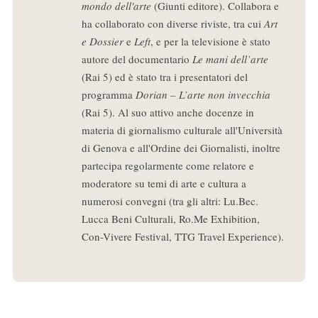
mondo dell'arte
(Giunti editore). Collabora e
ha collaborato con diverse riviste, tra cui
Art
e Dossier
e
Left
, e per la televisione è stato
autore del documentario
Le mani dell’arte
(Rai 5) ed è stato tra i presentatori del
programma
Dorian – L’arte non invecchia
(Rai 5). Al suo attivo anche docenze in
materia di giornalismo culturale all'Università
di Genova e all'Ordine dei Giornalisti, inoltre
partecipa regolarmente come relatore e
moderatore su temi di arte e cultura a
numerosi convegni (tra gli altri: Lu.Bec.
Lucca Beni Culturali, Ro.Me Exhibition,
Con-Vivere Festival, TTG Travel Experience).