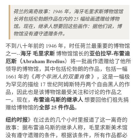
荷兰的离奇故事：1946 年，海牙毛里求斯博物馆馆
长将包括伦勃朗作品在内的 25 幅绘画遗赠给博物
馆。现在，继承人想要回这些画作：据他们说，博
物馆没有遵守遗赠条件。
不到八十年前的 1946 年，时任荷兰最重要的博物馆
海牙
毛里求斯
亚伯拉罕-布雷迪
之一--
博物馆馆长的
厄斯（Abraham Bredius
）将一批画作遗赠给了他所
领导的博物馆，其中包括伦勃朗的作品，包括一幅
1661 年的《
两个非洲人的双重肖像
》，这是一幅极
为罕见的描绘 17 世纪阿姆斯特丹两个自由黑人的作
品，因此也是该博物馆最受关注和讨论的作品之
布雷迪乌斯的继承人
一。现在，
想要回他们祖先捐
全部 25 件作品
赠给博物馆的
。
纽约时报
》在过去的几个小时里报道了这一离奇的
故事：据布雷迪乌斯的继承人称，毛里求斯美术馆
没有遵守遗赠的条件，根据该条件，所有作品都必