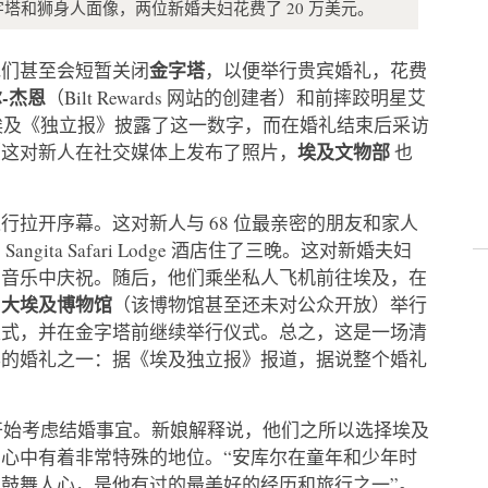
塔和狮身人面像，两位新婚夫妇花费了 20 万美元。
金字塔
他们甚至会短暂关闭
，以便举行贵宾婚礼，花费
-杰恩
（Bilt Rewards 网站的创建者）和前摔跤明星艾
婚礼。埃及《独立报》披露了这一数字，而在婚礼结束后采访
埃及文物部
（这对新人在社交媒体上发布了照片，
也
拉开序幕。这对新人与 68 位最亲密的朋友和家人
ta Safari Lodge 酒店住了三晚。这对新婚夫妇
场音乐中庆祝。随后，他们乘坐私人飞机前往埃及，在
大埃及博物馆
的
（该博物馆甚至还未对公众开放）举行
仪式，并在金字塔前继续举行仪式。总之，这是一场清
华的婚礼之一：据《埃及独立报》报道，据说整个婚礼
于次年开始考虑结婚事宜。新娘解释说，他们之所以选择埃及
心中有着非常特殊的地位。“安库尔在童年和少年时
鼓舞人心，是他有过的最美好的经历和旅行之一”。