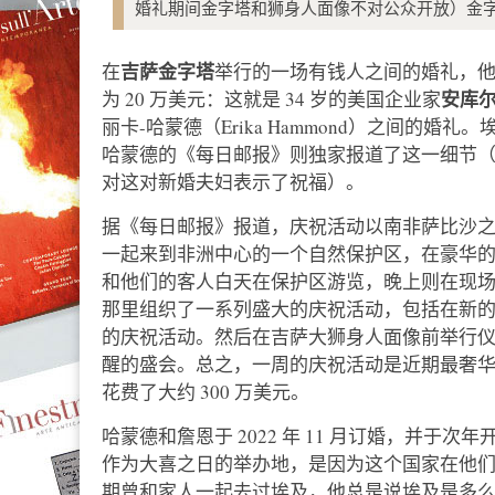
婚礼期间金字塔和狮身人面像不对公众开放）金字
吉萨金字塔
在
举行的一场有钱人之间的婚礼，
安库尔
为 20 万美元：这就是 34 岁的美国企业家
丽卡-哈蒙德（Erika Hammond）之间的
哈蒙德的《每日邮报》则独家报道了这一细节
对这对新婚夫妇表示了祝福）。
据《每日邮报》报道，庆祝活动以南非萨比沙之行
一起来到非洲中心的一个自然保护区，在豪华的 Sangi
和他们的客人白天在保护区游览，晚上则在现
那里组织了一系列盛大的庆祝活动，包括在新
的庆祝活动。然后在吉萨大狮身人面像前举行
醒的盛会。总之，一周的庆祝活动是近期最奢
花费了大约 300 万美元。
哈蒙德和詹恩于 2022 年 11 月订婚，并
作为大喜之日的举办地，是因为这个国家在他们
期曾和家人一起去过埃及，他总是说埃及是多么