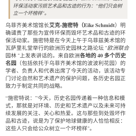
环保活动家污损艺术品和古迹的行为："他们只会树
立一个坏榜样"。
艾克-施密特（Eike Schmidt
乌菲齐美术馆馆长
）明
确谴责了那些为宣传环保而毁坏艺术品和古迹的环
保活动家。施密特是在今天上午于乌菲兹美术馆的
瓦萨里礼堂举行的欧洲历史园林之路论坛 "
欧洲联合
各地的 40 多个历史
园林 "上发表讲话的。来自欧洲
名园
（包括依托于乌菲齐美术馆的波波利花园）的
学者、负责人和代表出席了今天的活动，该活动专
门讨论自然和艺术遗产的保护问题，各历史名园正
致力于制定共同的战略。
“施密特说：”今天，历史名园传递着一种信息和模
式，那就是对环境、历史和艺术遗产以及未来可持
续发展的关注、关心和热爱。这与那些到处毁坏作
品和古迹，说是为了保护地球健康的人恰恰相反：
这些人只会给公众树立一个坏榜样"。