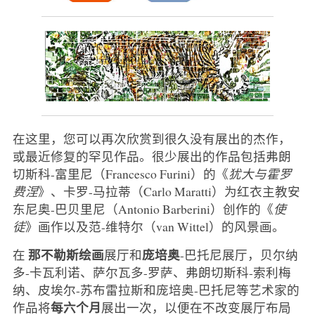
在这里，您可以再次欣赏到很久没有展出的杰作，
或最近修复的罕见作品。很少展出的作品包括弗朗
切斯科-富里尼（Francesco Furini）的《
犹大与霍罗
费涅
》、卡罗-马拉蒂（Carlo Maratti）为红衣主教安
东尼奥-巴贝里尼（Antonio Barberini）创作的《
使
徒
》画作以及范-维特尔（van Wittel）的风景画。
那不勒斯绘画
庞培奥
在
展厅和
-巴托尼展厅，贝尔纳
多-卡瓦利诺、萨尔瓦多-罗萨、弗朗切斯科-索利梅
纳、皮埃尔-苏布雷拉斯和庞培奥-巴托尼等艺术家的
每六个月
作品将
展出一次，以便在不改变展厅布局