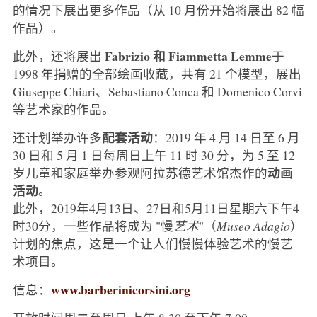
的情况下展出更多作品（从 10 月份开始将展出 82 幅
作品）。
Fabrizio 和 Fiammetta Lemme
此外，还将展出
于
1998 年捐赠的全部绘画收藏，共有 21 个模型，展出
Giuseppe Chiari、Sebastiano Conca 和 Domenico Corvi
等艺术家的作品。
配套活动
还计划举办许多
：2019 年 4 月 14 日至 6 月
30 日和 5 月 1 日每周日上午 11 时 30 分，为 5 至 12
动画
岁儿童和家庭举办参观阿拉苏德艺术馆杰作的
活动
。
此外，2019年4月13日、27日和5月11日星期六下午4
时30分，一些作品将成为 "慢
艺术
"（
Museo Adagio
）
计划的焦点，这是一个让人们慢慢体验艺术的慢艺
术项目。
www.barberinicorsini.org
信息：