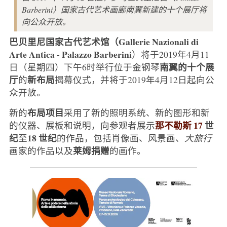
Barberini）国家古代艺术画廊南翼新建的十个展厅将
向公众开放。
巴贝里尼国家古代艺术馆（Gallerie Nazionali di
Arte Antica - Palazzo Barberini
）将于2019年4月11
南翼的十个展
日（星期四）下午6时举行位于金钢琴
厅
新布局
的
揭幕仪式，并将于2019年4月12日起向公
众开放。
布局项目
新的
采用了新的照明系统、新的图形和新
那不勒斯 17
世
的仪器、展板和说明，向参观者展示
纪
18 世纪
至
的作品，包括肖像画、风景画、
大旅行
莱姆捐赠
画家的作品以及
的画作。