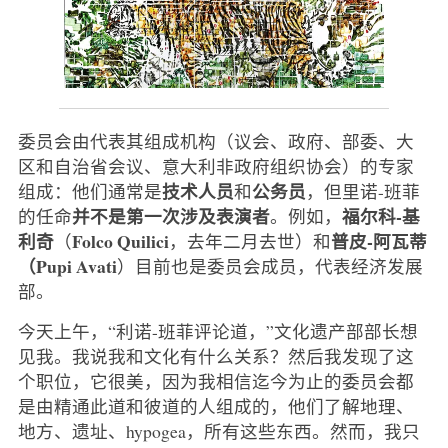
委员会由代表其组成机构（议会、政府、部委、大
区和自治省会议、意大利非政府组织协会）的专家
技术人员
公务员
组成：他们通常是
和
，但里诺-班菲
并不是第一次涉及表演者
福尔科-基
的任命
。例如，
利奇
Folco Quilici
普皮-阿瓦蒂
（
，去年二月去世）和
（Pupi Avati
）目前也是委员会成员，代表经济发展
部。
今天上午，“利诺-班菲评论道，”文化遗产部部长想
见我。我说我和文化有什么关系？然后我发现了这
个职位，它很美，因为我相信迄今为止的委员会都
是由精通此道和彼道的人组成的，他们了解地理、
地方、遗址、hypogea，所有这些东西。然而，我只