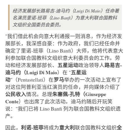
经济发展部长路易吉-迪马约（Luigi Di Maio）任命著
名演员里诺-班菲（Lino Banfi）为意大利联合国教科
文组织全国委员会委员。
"我们借此机会向意大利通报一则消息，作为经济发
展部长，我深感自豪：作为政府，我们已经任命并
确定了里诺-班菲（Lino Banfi）大师，他将代表意大
利参加联合国教科文组织意大利委员会的工作。劳
五星运动
路易吉-
动和经济发展部部长、
政治领导人
迪马约（Luigi Di Maio
五星运
）在 "
动
罗马
"（Pentastellati）在
举办的一次活动上宣布了
对这位阿普利亚当红演员的任命，并向媒体介绍了
公民收入
朱塞佩-孔特（Giuseppe
情况。总理
Conte
）也出席了此次活动。迪马约随后开玩笑
说："我们已将 Lino Banfi 列为联合国教科文组织遗
产。
利诺-班菲
意大利
全
因此，
将成为
联合国教科文组织