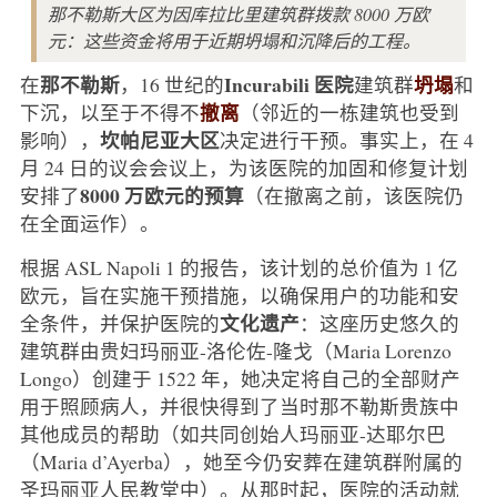
那不勒斯大区为因库拉比里建筑群拨款 8000 万欧
元：这些资金将用于近期坍塌和沉降后的工程。
那不勒斯
Incurabili 医院
坍塌
在
，16 世纪的
建筑群
和
撤离
下沉，以至于不得不
（邻近的一栋建筑也受到
坎帕尼亚大区
影响），
决定进行干预。事实上，在 4
月 24 日的议会会议上，为该医院的加固和修复计划
8000 万欧元的预算
安排了
（在撤离之前，该医院仍
在全面运作）。
根据 ASL Napoli 1 的报告，该计划的总价值为 1 亿
欧元，旨在实施干预措施，以确保用户的功能和安
文化遗产
全条件，并保护医院的
：这座历史悠久的
建筑群由贵妇玛丽亚-洛伦佐-隆戈（Maria Lorenzo
Longo）创建于 1522 年，她决定将自己的全部财产
用于照顾病人，并很快得到了当时那不勒斯贵族中
其他成员的帮助（如共同创始人玛丽亚-达耶尔巴
（Maria d’Ayerba），她至今仍安葬在建筑群附属的
圣玛丽亚人民教堂中）。从那时起，医院的活动就