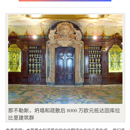
那不勒斯，坍塌和疏散后 8000 万欧元抵达因库拉
比里建筑群