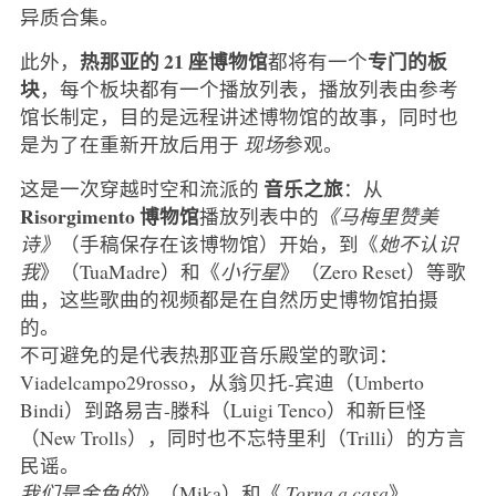
异质合集。
热那亚的 21 座博物馆
专门的板
此外，
都将有一个
块
，每个板块都有一个播放列表，播放列表由参考
馆长制定，目的是远程讲述博物馆的故事，同时也
是为了在重新开放后用于
现场
参观。
音乐之旅
这是一次穿越时空和流派的
：从
Risorgimento 博物馆
播放列表中的
《马梅里赞美
诗》
（手稿保存在该博物馆）开始，到《
她不认识
我
》（TuaMadre）和《
小行星
》（Zero Reset）等歌
曲，这些歌曲的视频都是在自然历史博物馆拍摄
的。
不可避免的是代表热那亚音乐殿堂的歌词：
Viadelcampo29rosso，从翁贝托-宾迪（Umberto
Bindi）到路易吉-滕科（Luigi Tenco）和新巨怪
（New Trolls），同时也不忘特里利（Trilli）的方言
民谣。
我们是金色的
》（Mika）和《
Torna a casa
》