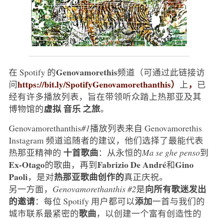
Genovamorethis
在 Spotify 的
频道（可通过此链接访
https://bit.ly/SpotifyGenovamorethanthis）
，
问
上
已
经有许多播放列表，旨在带领听众踏上热那亚及其
虚拟
音乐
之旅
博物馆的
。
Genovamorethanthis
#1
播放列表来自 Genovamorethis
Instagram 频道追随者的建议，他们选择了最能代表
十首歌曲
热那亚精神的
：从永恒的
Ma se ghe penso
到
Ex-Otago
Fabrizio De André
Gino
的歌曲，再到
和
Paoli
热那亚歌曲创作的
，是对
真正庆祝。
向所有歌迷发出
另一方面，
Genovamorethanthis #2
是
的邀请
添加
：每位 Spotify 用户都可以
一首与我们的
歌曲
城市联系最紧密的
，以创建一个富有创造性的