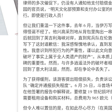
律师的多次催促下，仍没有人通知他支付赔偿金的银行
园的官员说，“明天文化部预算和支付办公室的经
行。即使是行政人员！
但让我们重温一下这件事，去年 6 月，当伊
得怪诞不经了。他兴高采烈地从背包里掏出一
后就回到了英吉利海峡对岸，直到宪兵队在伦
写下了这封道歉信：我深感惭愧地承认，直到
性。我意识到所犯行为的严重性，谨以此文向
破坏了事实上属于全人类遗产的财产"。从本质
碑的重要性。然而，与许多逍遥法外的破坏者
回到了意大利法庭，然而，却在争论中丢失了
为了获得缓刑，该游客提出赔偿损失，负责诉
队 “确定并通报损失程度”。6 月 26 日，
在他签署的报告中解释说，要修复 19 世纪损
需要租用设备和购买材料，总费用为 965 欧元
但令人难以置信的是，在如此尽心尽力（在英