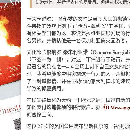
封道歉信，并希望支付修复费用。但经过多次请求，
卡夫卡说过：’各部委的文件是当今人民的枷锁’。
斗兽场
的砖块上刻下了’伊万+海利 23’的字样，
有相关部门都为这一亵渎弗拉维亚圆形剧场的
并确认
名男孩，
他是一名保加利亚裔英国游客
根纳罗-桑朱利亚诺
Gennaro Sangiul
文化部长
（
（下图中为一帧），对这一事件进行了谴责，并
最著名的景点之一--斗兽场上刻下自己女友的
现。我希望能够查明实施这一行为的人，并根据
一封道歉信
了
，并在协助他的意大利律师的建
修复费用
导致的
。
在损失被量化为大约一千欧元之后，悔过自新
知
支付这笔款项的银行账户。
《Il Messa
他
据
的官僚主义。
这位 27 岁的英国公民是布里斯托尔的一名健