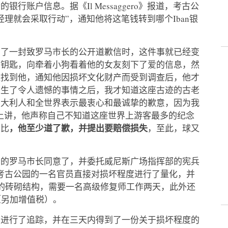
账户信息。据《Il Messaggero》报道，考古公
理就会采取行动”，通知他将这笔钱转到哪个Iban银
万写了一封致罗马市长的公开道歉信时，这件事就已经变
串钥匙，向牵着小狗看着他的女友刻下了爱的信息，然
敦找到他，通知他因损坏文化财产而受到调查后，他才
发生了令人遗憾的事情之后，我才知道这座古迹的古老
意大利人和全世界表示最衷心和最诚挚的歉意，因为我
上讲，他声称自己不知道这座世界上游客最多的纪念
，他至少道了歉，并提出要赔偿损失
相比
，至此，球又
。
讼的罗马市长同意了，并委托威尼斯广场指挥部的宪兵
斗兽场考古公园的一名官员直接对损坏程度进行了量化，并
坏的砖砌结构，需要一名高级修复师工作两天，此外还
（另加增值税）。
国进行了追踪，并在三天内得到了一份关于损坏程度的