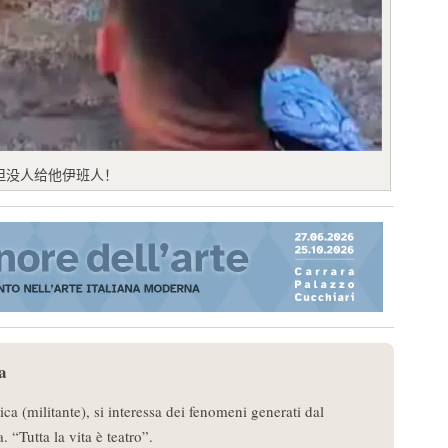
但没人给他伊班人！
a
ica (militante), si interessa dei fenomeni generati dal
. “Tutta la vita è teatro”.