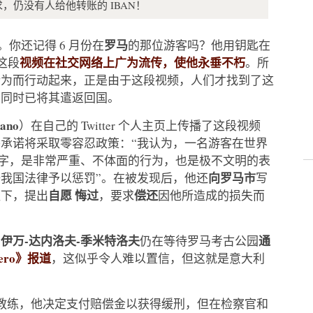
仍没有人给他转账的 IBAN！
罗马
你还记得 6 月份在
的那位游客吗？他用钥匙在
视频在社交网络上广为流传，使他永垂不朽
这段
。所
行为而行动起来，正是由于这段视频，人们才找到了这
，同时已将其遣返回国。
iano
）在自己的 Twitter 个人主页上传播了这段视频
承诺将采取零容忍政策：“我认为，一名游客在世界
名字，是非常严重、不体面的行为，也是极不文明的表
向罗马市
我国法律予以惩罚”。在被发现后，他还
写
自愿
悔过
偿还
议下，提出
，要求
因他所造成的损失而
伊万-达内洛夫-季米特洛夫
通
的
仍在等待罗马考古公园
ggero》报道
，这似乎令人难以置信，但这就是意大利
身教练，他决定支付赔偿金以获得缓刑，但在检察官和