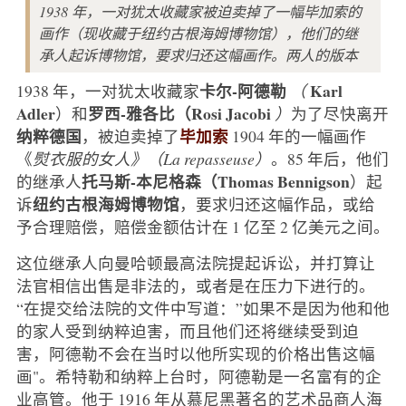
1938 年，一对犹太收藏家被迫卖掉了一幅毕加索的
画作（现收藏于纽约古根海姆博物馆），他们的继
承人起诉博物馆，要求归还这幅画作。两人的版本
卡尔-阿德勒
Karl
1938 年，一对犹太收藏家
（
Adler
罗西-雅各比（Rosi Jacobi
）和
）
为了尽快离开
纳粹德国
毕加索
，被迫卖掉了
1904 年的一幅画作
《
熨衣服的女人》（La repasseuse）
。85 年后，他们
托马斯-本尼格森（Thomas Bennigson
的继承人
）起
纽约古根海姆博物馆
诉
，要求归还这幅作品，或给
予合理赔偿，赔偿金额估计在 1 亿至 2 亿美元之间。
这位继承人向曼哈顿最高法院提起诉讼，并打算让
法官相信出售是非法的，或者是在压力下进行的。
“在提交给法院的文件中写道：”如果不是因为他和他
的家人受到纳粹迫害，而且他们还将继续受到迫
害，阿德勒不会在当时以他所实现的价格出售这幅
画"。希特勒和纳粹上台时，阿德勒是一名富有的企
业高管。他于 1916 年从慕尼黑著名的艺术品商人海