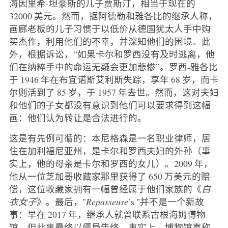
海因里希-坦豪斯的儿子贾斯汀，相当于现在的
32000 美元。然而，据阿德勒和雅各比的继承人称，
画廊老板的儿子习惯于以低价从德国犹太人手中购
买杰作，利用他们的不幸，并深知他们的困境。此
外，根据诉讼，“如果卡尔和罗西没有及时逃离，他
们在纳粹手中的命运无疑会更加悲惨”。罗西-雅各比
于 1946 年在布宜诺斯艾利斯失踪，享年 68 岁，而卡
尔则活到了 85 岁，于 1957 年去世。然而，这对夫妇
和他们的子女都没有意识到他们可以要求得到这幅
画：他们认为转让是合法进行的。
这是有先例可循的：本尼格森是一名职业律师，居
住在加利福尼亚州，是卡尔和罗西夫妇的外孙（事
实上，他的母亲是卡尔和罗西的女儿）。2009 年，
他从一位芝加哥收藏家那里获得了 650 万美元的赔
偿，这位收藏家拥有一幅曾经属于他们家族的《
白
衣女子
》。最后，"
Repasseuse
’s "并不是一个新故
事：早在 2017 年，继承人就曾联系古根海姆博物
馆，但此事最终以僵局告终。事实上，博物馆声称