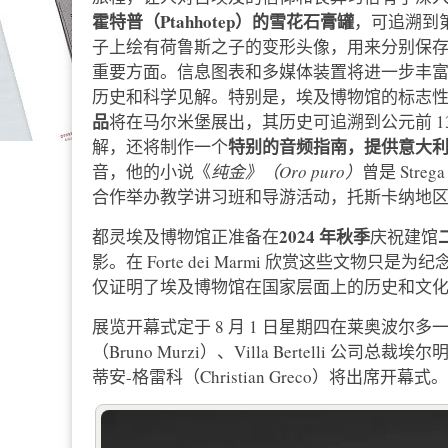
霍特普（Ptahhotep）的雪花石膏罐
，可追溯到第
子上绘有荷鲁斯之子的变形头像，用来分别保
重要方面。信息图表和多媒体装置将进一步丰
历史和科学见解。特别是，埃及博物馆的标志
品
将在马尔米堡展出，其历史可追溯到公元前 1
特别的音频指南，提供意大
解，还将制作一个
音，他的小说《
纯金》（Oro puro）
曾是 St
合作举办教学讲习班和导游活动，托斯卡纳地
2024 年秋季
都灵埃及博物馆正准备在
庆祝建馆
影。在 Forte dei Marmi 欣赏这些文
仅证明了埃及博物馆在国家层面上的历史和文
展览开幕式定于 8 月 1 日星期四在莱奥波尔多一世要
（Bruno Murzi）、Villa Bertelli 公司
蒂安-格雷科（Christian Greco）将出席开幕式。