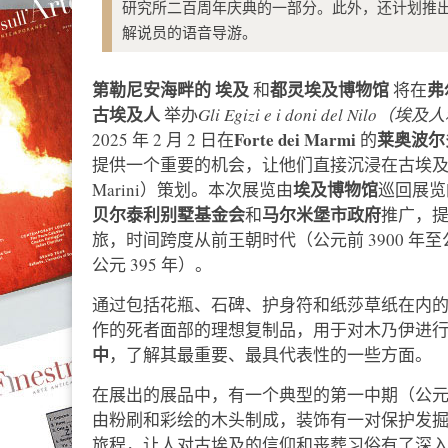
研究所二百周年庆典的一部分。此外，还计划推出由马尔
解说员的语音导游。
第勒尼安海畔的
埃及
都灵埃及博物馆
弗
和
将在
古埃及人
举办
Gli Egizi e i doni del Ni
Forte dei Marmi
莱奥波尔
2025 年 2 月 2 日在
的
提供一个重要的机会，让他们直接沉浸在古埃及迷
埃及博物馆
Marini）策划。本次展览由
巡回展览
贝尔泰利别墅基金会
马尔米堡市政府
和
推广，
旅，时间跨度从前王朝时代（公元前 3900 年至公
公元 395 年）。
通过包括花瓶、石碑、护身符和纸莎草纸在内的
作的死者面部的理想复制品，用于对木乃伊进行
中
，了解其最重要、最具代表性的一些方面。
在展出的展品中，有一个典型的第一中期（公元前 2
由粉刷和彩绘的木头制成，装饰有一对保护发
旅程，让人对古埃及的信仰和丧葬习俗有了深