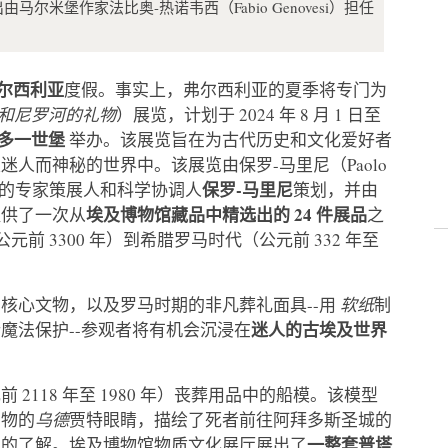
米堡作家法比奥-热诺韦西（Fabio Genovesi）担任
尔西利亚
度假。事实上，弗尔西利亚的夏季将专门为
lo（埃及人和尼罗河的礼物
）展览，计划于 2024 年 8 月 1 日至
多一世堡
举办。该展览旨在为古代历史和文化爱好者
人而神秘的世界中。该展览由保罗-马里尼（Paolo
保罗-马里尼
的专家策展人和科学协调人
策划，并由
埃及博物馆藏品中精选出的 24 件展品
提供了一次从
之
元前 3300 年）到希腊罗马时代（公元前 332 年至
核心文物，以及罗马时期的非凡葬礼面具--用
软纸
制
迷人的古埃及世界
魔法保护--参观者将有机会沉浸在
118 年至 1980 年）丧葬用品中的船模。该模型
掘物的
乌德
贾特眼睛，描绘了死者前往阿拜多斯圣城的
一整套普塔
入的了解。埃及博物馆物质文化展厅展出了