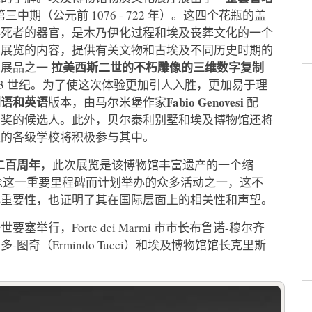
三中期（公元前 1076 - 722 年）。这四个花瓶的盖
存死者的器官，是木乃伊化过程和埃及丧葬文化的一个
富展览的内容，提供有关文物和古埃及不同历史时期的
拉美西斯二世的不朽雕像的三维数字复制
性展品之一
3 世纪。为了使这次体验更加引人入胜，更加易于理
利语和英语
Fabio Genovesi
版本，由马尔米堡作家
配
rega 奖的候选人。此外，贝尔泰利别墅和埃及博物馆还将
区的各级学校将积极参与其中。
二百周年
，此次展览是该博物馆丰富遗产的一个缩
物只是为纪念这一重要里程碑而计划举办的众多活动之一，这不
化重要性，也证明了其在国际层面上的相关性和声望。
塞举行，Forte dei Marmi 市市长布鲁诺-穆尔齐
总裁埃尔明多-图奇（Ermindo Tucci）和埃及博物馆馆长克里斯