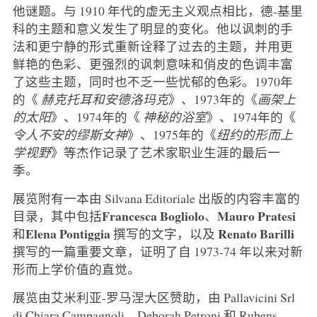
他谜题。与 1910 年代的虚无主义观点相比，德-基里
科的主题和意义发生了明显的变化。他以讽刺的手
法和更宁静的形式重新诠释了过去的主题，并用更
鲜艳的色彩、更强烈的讽刺意味和俏皮的色调丰富
了这些主题，同时也不乏一些忧郁的色彩。1970年
的《
赫克托耳和安德洛玛克
》、1973年的《
画架上
的太阳
》、1974年的《
神秘的浴室
》、1974年的《
令人不安的缪斯女神
》、1975年的《
纽约的形而上
学视野
》等杰作记录了艺术家职业生涯的最后一
季。
展览附有一本由 Silvana Editoriale 出版的内容丰富的
Francesca Bogliolo
Mauro Pratesi
目录，其中包括
、
Elena Pontiggia
Renato Barilli
和
撰写的文字，以及
撰写的一篇重要文章，证明了自 1973-74 年以来对新
形而上学价值的直觉。
展览由艾米利亚-罗马涅大区赞助，由 Pallavicini Srl
di Chiara Campagnoli、Deborah Petroni 和 Rubens