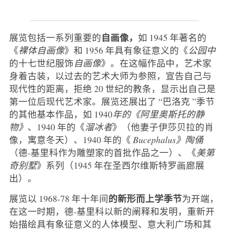
自画像，
展览包括一系列重要的
如 1945 年著名的
《
裸体自画像
》和 1956 年具有象征意义的《
公园中
的十七世纪服饰
自画像
》。在这幅作品中，艺术家
身着古装，以过去的艺术大师为参照，宣告自己与
现代性的距离，拒绝 20 世纪的教条，显示出自己是
第一位后现代艺术家。展览还展出了 “巴洛克 ”季节
的其他基本作品，如 1940
年的《阿里奥斯托的静
物》
、1940 年的《
溜冰者
》（他妻子伊莎贝拉的肖
像，寓意冬天）、1940 年的《
Bucephalus》陶俑
（德-基里科作为雕塑家的首批作品之一）、《
美第
奇别墅
》系列（1945 年在圣西尔维斯特罗画廊展
出）。
的新形而上学季节
展览以 1968-78 年十年间
为开端，
在这一时期，德-基里科以新的阐释和发明，重新开
始描绘具有象征意义的人体模型、意大利广场和其