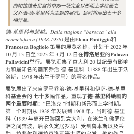
的帕拉维奇尼宫将举办一场完全以形而上学绘画之
父乔治-德-基里科为主题的展览。届时将展出七十多
幅作品。
德-基里科与超越。Dalla stagione “barocca” alla
Elena
Pontiggia
neometafisica (1938-1978)
是由
和
Francesca Bogliolo
策展的展览名称，计划于 2022 年
博洛尼亚
Palazzo
10 月 13 日至 2023 年 3 月 12 日在
的
Pallavicini
举行。展览汇集了意大利 20 世纪最有影响
力和最知名的画家乔治-德-基里科（1888 年出生于沃
洛斯，1978 年出生于罗马）的著名作品。
展览展出了来自罗马乔治-德-基里科和伊萨-德-基里
七十多
德-基里科绘画的
科基金会的
幅作品，重现了
两个重要时期
：“巴洛克 ”时期和新形而上学时期。
第一个时期从 1938 年发展到 1968 年，当时德-基里
科（1939 年离开巴黎回到意大利，在米兰和佛罗伦
萨之间奔波，后永久定居罗马）受到鲁本斯以及丢
勒、拉斐尔和德拉克洛瓦等大师的启发。他的作品