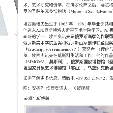
术、艺术研究和诗学。在佛罗伦萨之后，展览将继
罗的圣萨尔瓦多博物馆（Museo di San Salva
共和
埃西奥诺夫出生于 1963 年，1981 年毕业于
A.
.
。N.
他进入
N
奥斯特洛夫斯基艺术学院学习
俄罗斯画家
创作联
画班的学业。埃西奥诺夫是
俄罗斯美术学院金奖和俄罗斯画家创作联盟银
（Tradicij i sovremmennost’’
）获奖者。[传统
览。埃西奥诺夫在莫斯科生活和工作。他的作
莫斯科
俄罗斯国家博物馆
（
（MMOMA，
）、
坦国家具象艺术博物馆
（喀山
乌兹别克斯
）、
如需了解更多信息，请致电 +39 055 219642
图：安德烈-埃西奥诺夫，《
狐狸精
来源：新闻稿