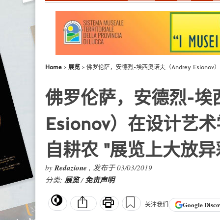
Home
展览
佛罗伦萨，安德烈-埃西奥诺夫（Andrey Esion
佛罗伦萨，安德烈-埃西
Esionov）在设计艺
自耕农 "展览上大放异
by
Redazione
, 发布于 03/03/2019
分类:
展览
/
免责声明
Google
Disco
关注我们