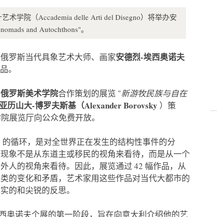
（Accademia delle Arti del Disegno）将举办安
ads and Autochthons"。
安德烈-埃西奥诺夫
出俄罗斯当代具象艺术大师、画家
作品。
俄罗斯美术学院
与
合作策划的展览 "
新游牧民族与自在
亚历山大-博罗夫斯基（Alexander Borovsky
）策
学院展览厅向公众免费开放。
）的循环，是对全世界正在发生的结构性事件的分
一现象不是从东道主或移民的视角来看待，而是从一个
人的视角来看待。因此，展览通过 42 幅作品，从
人类的变化和矛盾，艺术家用这些作品对当代大都市的
现实的和尖锐的反思。
埃西奥诺夫个展的第一阶段，旨在向意大利介绍他的艺