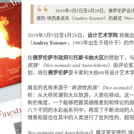
2019年3月5日至4月28日，佛罗伦萨设计艺术学院
德烈-埃西奥诺夫（Andrey Esionov）的展览 "Neo-nom
设计艺术学院
2019年3月5日至4月28日，
将展
Andrey Esionov
（
，1963年出生于塔什干）的
佛罗伦萨市政府
托斯卡纳大区
在
和
的赞助下，
民族"（Neo-nomads and Autochthons
）由评论家
佛罗伦萨
划，将在
里卡索利大街68号设计艺术
展览的名称来源于 "
新游牧民族"（Neo-nomads
析：从大移民潮到大众旅游，人类在移动。这
新的角度，一个能够把握其细微差别和悖论的局外
八个不同的水彩画系列中，再现了不断流动的
情景和居住在其中的人类进行了批判性的、超
Neo-nomads and Autochthons
》展览是安德烈-