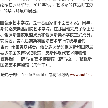
续在罗马举行，2019年9月，艺术家的作品将在劳
tore）的华丽环境中展出。
国音乐艺术学院
，是一名画家和平面艺术家。同年，
 奥斯特洛夫斯基
剧院艺术学院，在那里他完成了架上绘
盟
、俄罗斯画家联盟
俄罗斯美术学院
成员和
正式成员；
莫斯科国际艺术节 “传统与当代”
奖获得者；第六届
与当代 "绘画类获奖者。他曾多次参加俄罗斯和国际展
莫斯科现代艺术博物馆
品被多家国家博物馆收藏：
圣彼得堡
萨马拉
艺术博物馆
（萨马拉
鞑靼斯
）、
）、
坦国家艺术博物馆
（塔什干）。
、发送电子邮件至
info@aadfi.it
或访问网站
www.aadfi.it。