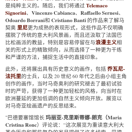
Telemaco
是纯粹主义的。随后，我们将通过
Signorini
Vincenzo Cabianca
Raffaello Sernesi
、
、
、
Odoardo Borrani
Cristiano Banti
和
的作品来了解马
里尼
契奥
更为成熟的表现形式，这些作品不仅明确
摆脱了传统的意大利风景画，而且还汲取了法国巴
浪漫主义
比松画派的教益，特别是容易停留在与
相
关的形式上的精致倾向，从而选择了一种更为干练
和严谨的方法，捕捉生活中的直接印象。
乔瓦尼-
此外，还将展出具有历史意义的画作，包括
法托里
的士兵，以及 20 世纪 60 年代之后由小组主角
创作的画作，当时马奇奥利的研究褪去了最初试验
时的严苛，获得了一种更加轻松的风格，向当时在
欧洲蔓延的更加低调的自然主义倾向开放。展览以
对马奇亚绘画遗产的反思结束。
玛丽亚-克里斯蒂娜-朗克（Maria
"巴德要塞馆馆长
Cristina Ronc
）评论说：“这次展览为重读意大利大
革命历史和那些复杂的岁月提供了许多线索。巴德