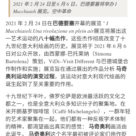
2021 年 2 月 24 日至 6 月 6 日，巴德要塞将举办 I
Macchiaioli 展览。空中革命
巴德要塞
2021 年 2 月 24 日在
开幕的展览 "
I
Macchiaioli.Una rivoluzione en plein air
展览将展出这
八十幅杰作
一艺术运动的
，这些杰作彻底改变了十
九世纪意大利绘画的历史。展览将于 2021 年 6 月 6
日对公众开放，由西蒙娜-巴托莱纳（Simona
Bartolena）策划，ViDi--Visit Different 与巴德城堡合
马奇
作制作和实施；展览旨在通过展出的作品分析
奥利运动的演变过程
，该运动对意大利现代绘画的
诞生起到了至关重要的作用。
十九世纪下半叶，佛罗伦萨是欧洲最活跃的文化之
都之一，也是全意大利众多知识分子的聚集地。在
米开朗基罗咖啡馆（Caffè Michelangelo），一群年轻
的艺术家聚集在一起，他们都有一种反叛学术体制
马奇奥利
的精神，都渴望画出真实的感觉：
画派由
马奇奥利
此诞生。
这个名字最初被评论家们用作贬