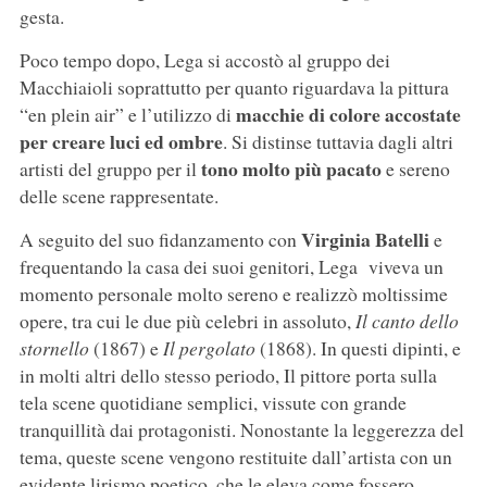
gesta.
Poco tempo dopo, Lega si accostò al gruppo dei
Macchiaioli soprattutto per quanto riguardava la pittura
macchie di colore accostate
“en plein air” e l’utilizzo di
per creare luci ed ombre
. Si distinse tuttavia dagli altri
tono molto più pacato
artisti del gruppo per il
e sereno
delle scene rappresentate.
Virginia Batelli
A seguito del suo fidanzamento con
e
frequentando la casa dei suoi genitori, Lega viveva un
momento personale molto sereno e realizzò moltissime
opere, tra cui le due più celebri in assoluto,
Il canto dello
stornello
(1867) e
Il pergolato
(1868). In questi dipinti, e
in molti altri dello stesso periodo, Il pittore porta sulla
tela scene quotidiane semplici, vissute con grande
tranquillità dai protagonisti. Nonostante la leggerezza del
tema, queste scene vengono restituite dall’artista con un
evidente lirismo poetico, che le eleva come fossero