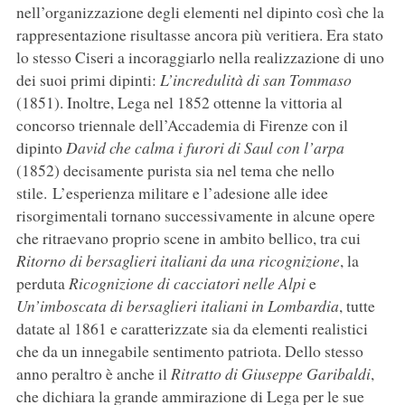
nell’organizzazione degli elementi nel dipinto così che la
rappresentazione risultasse ancora più veritiera. Era stato
lo stesso Ciseri a incoraggiarlo nella realizzazione di uno
dei suoi primi dipinti:
L’incredulità di san Tommaso
(1851). Inoltre, Lega nel 1852 ottenne la vittoria al
concorso triennale dell’Accademia di Firenze con il
dipinto
David che calma i furori di Saul con l’arpa
(1852) decisamente purista sia nel tema che nello
stile. L’esperienza militare e l’adesione alle idee
risorgimentali tornano successivamente in alcune opere
che ritraevano proprio scene in ambito bellico, tra cui
Ritorno di bersaglieri italiani da una ricognizione
, la
perduta
Ricognizione di cacciatori nelle Alpi
e
Un’imboscata di bersaglieri italiani in Lombardia
, tutte
datate al 1861 e caratterizzate sia da elementi realistici
che da un innegabile sentimento patriota. Dello stesso
anno peraltro è anche il
Ritratto di Giuseppe Garibaldi
,
che dichiara la grande ammirazione di Lega per le sue