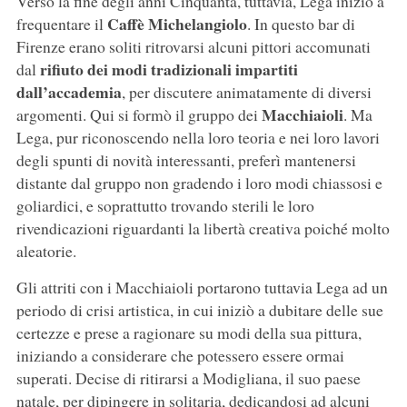
Verso la fine degli anni Cinquanta, tuttavia, Lega iniziò a
Caffè Michelangiolo
frequentare il
. In questo bar di
Firenze erano soliti ritrovarsi alcuni pittori accomunati
rifiuto dei modi tradizionali impartiti
dal
dall’accademia
, per discutere animatamente di diversi
Macchiaioli
argomenti. Qui si formò il gruppo dei
. Ma
Lega, pur riconoscendo nella loro teoria e nei loro lavori
degli spunti di novità interessanti, preferì mantenersi
distante dal gruppo non gradendo i loro modi chiassosi e
goliardici, e soprattutto trovando sterili le loro
rivendicazioni riguardanti la libertà creativa poiché molto
aleatorie.
Gli attriti con i Macchiaioli portarono tuttavia Lega ad un
periodo di crisi artistica, in cui iniziò a dubitare delle sue
certezze e prese a ragionare su modi della sua pittura,
iniziando a considerare che potessero essere ormai
superati. Decise di ritirarsi a Modigliana, il suo paese
natale, per dipingere in solitaria, dedicandosi ad alcuni