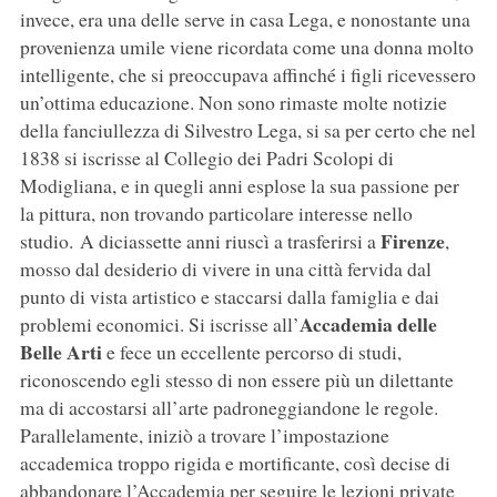
invece, era una delle serve in casa Lega, e nonostante una
provenienza umile viene ricordata come una donna molto
intelligente, che si preoccupava affinché i figli ricevessero
un’ottima educazione. Non sono rimaste molte notizie
della fanciullezza di Silvestro Lega, si sa per certo che nel
1838 si iscrisse al Collegio dei Padri Scolopi di
Modigliana, e in quegli anni esplose la sua passione per
la pittura, non trovando particolare interesse nello
Firenze
studio. A diciassette anni riuscì a trasferirsi a
,
mosso dal desiderio di vivere in una città fervida dal
punto di vista artistico e staccarsi dalla famiglia e dai
Accademia delle
problemi economici. Si iscrisse all’
Belle Arti
e fece un eccellente percorso di studi,
riconoscendo egli stesso di non essere più un dilettante
ma di accostarsi all’arte padroneggiandone le regole.
Parallelamente, iniziò a trovare l’impostazione
accademica troppo rigida e mortificante, così decise di
abbandonare l’Accademia per seguire le lezioni private