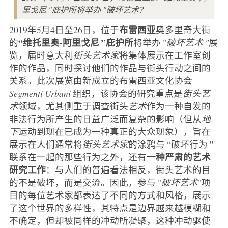
里戈尼 "庇护所将举办 "破坏艺术？
布雷西亚
2019年5月4日至26日，位于
奥多里奇大街
“维托里奥-阿里戈尼 ”庇护所
的
将举办 "
破坏艺术 "
展
览，届时意大利
街头艺术家
将集体展示在工作室创
作的作品，同时探讨他们的作品与街头行动之间的
关系。此次展览由新成立的布雷西亚文化协会
Segmenti Urbani
组织，该协会的研究重点是
街头艺
术
领域，尤其侧重于调查街头
艺术
作为一种自发的
非法行为所产生的日益广泛而复杂的影响（但从
地
下
运动到现在已成为一种真正的大众现象），旨在
展示在人们通常将
街头艺术家
的涂鸦与 “破坏行为 ”
一种严肃的艺术
联系在一起的那些行为之外，还有
研究工作
：与人们的普遍看法相反，街头艺术的目
的不是破坏，而是交流。因此，参与 "
破坏艺术
"项
目的每位艺术家都表达了不同的方式和风格，展示
了这个世界的多样性，其特点是边界越来越模糊和
不确定，但却被同样的冲动所凝聚，这种冲动驱使