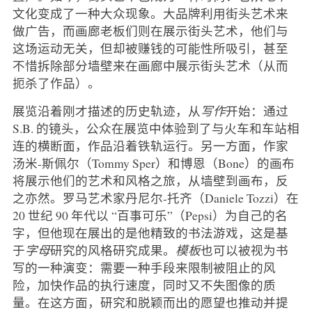
文化变成了一种大众现象。大品牌利用街头艺术来
做广告，而画廊老板们则在展示街头艺术，他们与
这场运动无关，但却被赚钱的可能性所吸引，甚至
不惜拆除部分墙壁来在画廊中展示街头艺术（从而
扼杀了作品）。
展览沿着刚才描述的历史轨迹，从
写作
开始：通过
S.B. 的镜头，公众在展览中体验到了与火车和车站相
连的横断面，作品沿着铁轨运行。另一方面，作家
汤米-斯佩尔（Tommy Sper）和博恩（Bone）的画布
将展示他们的艺术和风格之旅，从墙壁到画布，反
之亦然。罗马艺术家丹尼尔-托齐（Daniele Tozzi）在
20 世纪 90 年代以 “百事可乐”（Pepsi）为自己的名
字，但他现在展出的是他精致的书法游戏，这是基
于
字母
研究的风格研究成果。
模板
也可以被视为书
写的一种演变：需要一种手段来限制被阻止的风
险，加快作品的执行速度，同时又不失图像的质
量。在这方面，研究和脱颖而出的愿望也推动并提