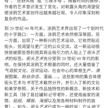
母”、“狂野风格 ”或 “三维字母”。随着时间的推移，
作者的艺术意识发生了变化，对崭露头角的渴望促
使涂鸦艺术家创作出越来越壮观、令人印象深刻和
复杂的作品。
到 20 世纪 90 年代末，涂鸦艺术界出现了一个划时代
的十字路口：一方面，涂鸦艺术依然根深蒂固，另
一方面，出现了一种新兴的艺术运动，它依然贴近
街头，但渴望与更广泛的公众交流。这一新运动很
快就被那些想利用其商业吸引力的人贴上了
街头艺
术
的标签。
街头艺术
充分受到 20 世纪 90 年代的影
响，在保持其涂鸦艺术根基的同时，还大量借鉴了
气溶胶文化
、
狂欢
运动、社会中心的草根生产、
滑
板
图案、
粉丝杂志
、漫画......。这些影响的集合体使
街头艺术与
书写
艺术截然分开，并引入了新的文化
和美学参照、关于作品独特性的新概念、新技术和
新工具（除了易拉罐和
记号笔
外，还使用画家的滚
筒、
贴纸
、
模板
、
海报
以及用各种材料制作的装
置）。如今，
街头艺术
已成为一种时尚：它从
地下