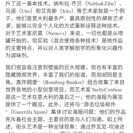
升了这一基本技术。纳布拉-齐贝（Nabla&Zibe）、
乌诺（Uno）和艾克斯（Icks）等艺术家就是一个例
子，他们是意大利最多产、最具原创性的
模板艺术
家
，能够以完全个人化的方式重新诠释这种技术。
对于艺术家尼莫（Nemo’s）来说，一切也都是从喷
罐开始的，但实验（混合使用各种技术）是他作品
的主要特点，并以对人类学解剖学的形象化兴趣作
为调味剂。
我们很容易注意到壁画的巨大规模，但也有丰富的
隐藏微观世界，丰富了我们的街道，而
贴纸
则是主
角。轰炸碉堡“（Bombing Bunker）组合收集了来自
世界各地的小型创意项目，而艺术家 StelleConfuse
是这一艺术在意大利的基石之一，他的海报为展览
提供了一个概览。此外，还将与 ”游击垃圾邮件
“（Guerrilla Spam）集体讨论海报问题：他们的作品
充斥着社会主题，主要目的是与人们沟通。如上所
述，街头艺术是一种全球现象：通过乔瓦尼-坎迪达