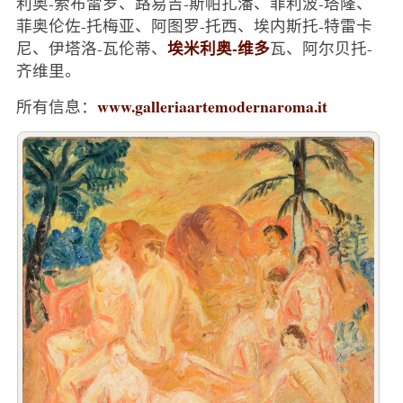
利奥-索布雷罗、路易吉-斯帕扎潘、菲利波-塔隆、
菲奥伦佐-托梅亚、阿图罗-托西、埃内斯托-特雷卡
埃米利奥-维多
尼、伊塔洛-瓦伦蒂、
瓦、阿尔贝托-
齐维里。
www.galleriaartemodernaroma.it
所有信息：