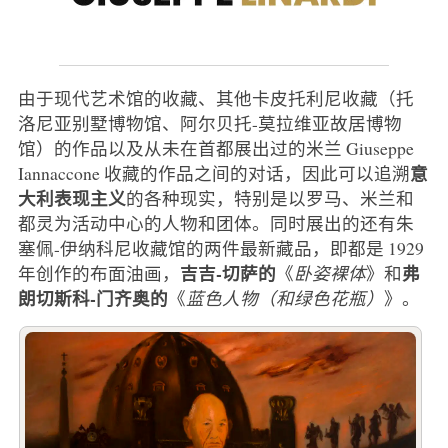
由于现代艺术馆的收藏、其他卡皮托利尼收藏（托
洛尼亚别墅博物馆、阿尔贝托-莫拉维亚故居博物
馆）的作品以及从未在首都展出过的米兰 Giuseppe
意
Iannaccone 收藏的作品之间的对话，因此可以追溯
大利表现主义
的各种现实，特别是以罗马、米兰和
都灵为活动中心的人物和团体。同时展出的还有朱
塞佩-伊纳科尼收藏馆的两件最新藏品，即都是 1929
吉吉-切萨的
弗
年创作的布面油画，
《
卧姿裸体
》和
朗切斯科-门齐奥的
《
蓝色人物（和绿色花瓶）
》。