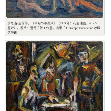
伊塔洛-瓦伦蒂，《
年轻的希腊人
》（1939 年；布面油画，40 x 50
厘米）。照片：范德拉什工作室。由米兰 Giuseppe Iannaccone 收藏
馆提供