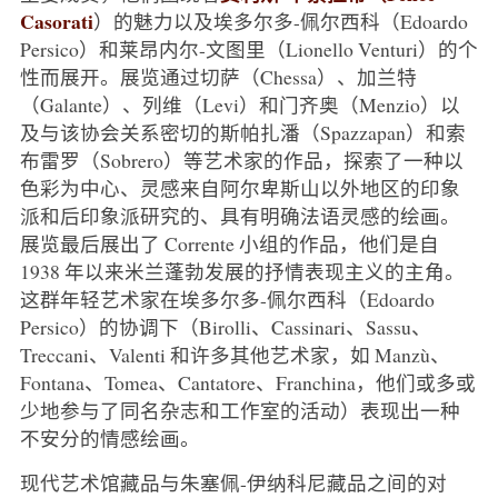
Casorati
）的魅力以及埃多尔多-佩尔西科（Edoardo
Persico）和莱昂内尔-文图里（Lionello Venturi）的个
性而展开。展览通过切萨（Chessa）、加兰特
（Galante）、列维（Levi）和门齐奥（Menzio）以
及与该协会关系密切的斯帕扎潘（Spazzapan）和索
布雷罗（Sobrero）等艺术家的作品，探索了一种以
色彩为中心、灵感来自阿尔卑斯山以外地区的印象
派和后印象派研究的、具有明确法语灵感的绘画。
展览最后展出了 Corrente 小组的作品，他们是自
1938 年以来米兰蓬勃发展的抒情表现主义的主角。
这群年轻艺术家在埃多尔多-佩尔西科（Edoardo
Persico）的协调下（Birolli、Cassinari、Sassu、
Treccani、Valenti 和许多其他艺术家，如 Manzù、
Fontana、Tomea、Cantatore、Franchina，他们或多或
少地参与了同名杂志和工作室的活动）表现出一种
不安分的情感绘画。
现代艺术馆藏品与朱塞佩-伊纳科尼藏品之间的对