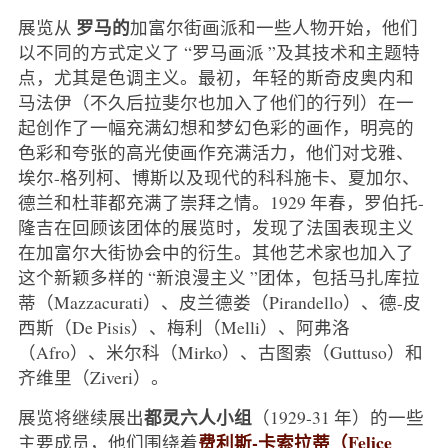
罗马的
展览从
加富尔街画派和一些人物开始，他们
以不同的方式定义了 “罗马画派 ”及其技术和主题特
点，尤其是色调主义。最初，年轻的斯奇皮奥内和
马法伊（不久后拉斐尔也加入了他们的行列）在一
起创作了一幅充满幻想和梦幻色彩的画作，明亮的
色彩和夸张的高光使画作充满活力，他们对戈雅、
埃尔-格列柯、博斯以及现代的科科施卡、夏加尔、
德兰和杜菲都充满了崇拜之情。1929 年春，罗伯托-
隆吉在回顾该团体的展览时，发现了法国表现主义
在加富尔大街协会中的衍生。其他艺术家也加入了
这个新颖多样的 “新浪漫主义 ”团体，包括马扎库拉
蒂（Mazzacurati）、皮兰德娄（Pirandello）、德-皮
西斯（De Pisis）、梅利（Melli）、阿弗洛
（Afro）、米尔科（Mirko）、古图索（Guttuso）和
齐维里（Ziveri）。
都灵六人小组
展览将继续展出
（1929-31 年）的一些
费利斯-卡索拉蒂（Felice
主要成员，他们围绕着