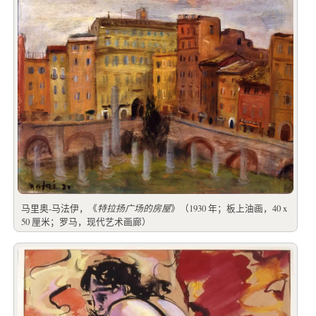
马里奥-马法伊，《
特拉扬广场的房屋
》（1930 年；板上油画，40 x
50 厘米；罗马，现代艺术画廊）