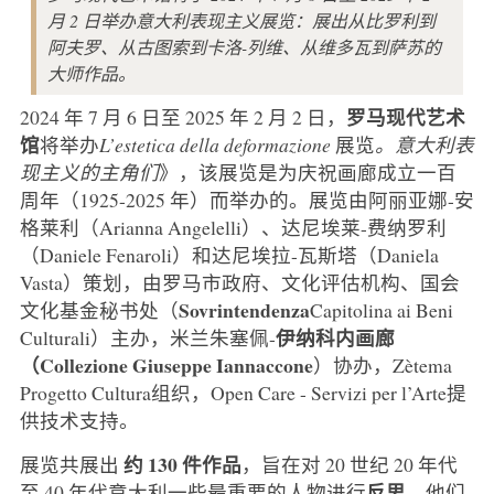
月 2 日举办意大利表现主义展览：展出从比罗利到
阿夫罗、从古图索到卡洛-列维、从维多瓦到萨苏的
大师作品。
罗马现代艺术
2024 年 7 月 6 日至 2025 年 2 月 2 日，
馆
将举办
L’estetica della deformazione
展览
。意大利表
现主义的主角们
》，该展览是为庆祝画廊成立一百
周年（1925-2025 年）而举办的。展览由阿丽亚娜-安
格莱利（Arianna Angelelli）、达尼埃莱-费纳罗利
（Daniele Fenaroli）和达尼埃拉-瓦斯塔（Daniela
Vasta）策划，由罗马市政府、文化评估机构、国会
Sovrintendenza
文化基金秘书处（
Capitolina ai Beni
伊纳科内画廊
Culturali）主办，米兰朱塞佩-
（Collezione Giuseppe Iannaccone
）协办，Zètema
Progetto Cultura组织，Open Care - Servizi per l’Arte提
供技术支持。
约 130 件作品
展览共展出
，旨在对 20 世纪 20 年代
反思
至 40 年代意大利一些最重要的人物进行
，他们