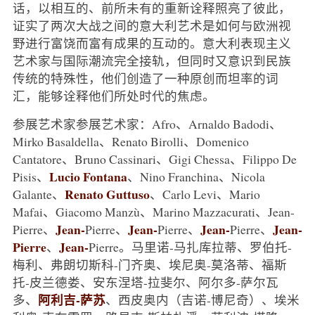
话，以相互的、前所未有的重新诠释照亮了彼此，
证实了两次大战之间的意大利艺术是如何与欧洲视
野进行富饶而富有成果的互动的。意大利表现主义
艺术家与国际潮流完全接轨，但同时又意识到民族
传统的特殊性，他们创造了一种原创而坦率的词
汇，能够诠释他们所处时代的焦虑。
参展艺术家参展艺术家：Afro、Arnaldo Badodi、
Mirko Basaldella、Renato Birolli、Domenico
Cantatore、Bruno Cassinari、Gigi Chessa、Filippo De
Lucio Fontana
Pisis、
、Nino Franchina、Nicola
Renato Guttuso
Galante、
、Carlo Levi、Mario
Mafai、Giacomo Manzù、Marino Mazzacurati、Jean-
Jean-
Jean-
Jean-
Jean-
Pierre、
Pierre、
Pierre、
Pierre、
Pierre
Jean-
、
Pierre。马里诺-马扎库拉蒂、罗伯托-
梅利、弗朗切斯科-门齐奥、埃尼奥-莫洛蒂、福斯
托-皮兰德娄、安东涅塔-拉斐尔、阿尔多-萨尔瓦
阿利吉-萨苏
多、
、西皮奥内（吉诺-博尼奇）、埃米