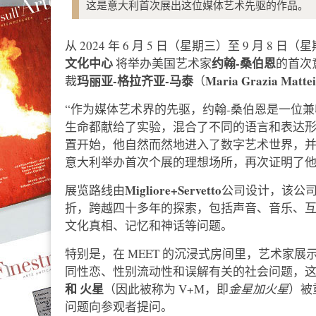
这是意大利首次展出这位媒体艺术先驱的作品。
从 2024 年 6 月 5 日（星期三）至 9 月 8 日
文化中心
约翰-桑伯恩
将举办美国艺术家
的首次
玛丽亚-格拉齐亚-马泰
Maria Grazia Mattei
裁
（
“作为媒体艺术界的先驱，约翰-桑伯恩是一位
生命都献给了实验，混合了不同的语言和表达形式
置开始，他自然而然地进入了数字艺术世界，并
意大利举办首次个展的理想场所，再次证明了他
Migliore+Servetto
展览路线由
公司设计，该公
折，跨越四十多年的探索，包括声音、音乐、
文化真相、记忆和神话等问题。
特别是，在 MEET 的沉浸式房间里，艺术家展
同性恋、性别流动性和误解有关的社会问题，
和
火星
（因此被称为 V+M，即
金星加火星
）被
问题向参观者提问。