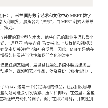
米兰
国际数字艺术和文化中心
MEET
数字
（星期日），
意大利展览，展览名为 "
失序
"，由 MEET 创始人兼总
）策划。
兼收并蓄的混合型艺术家，他将自己的职业生涯和整个
，”玛丽亚-格拉齐娅-马泰指出。“从舞蹈和视频装
始终密切关注哲学和社会反思。因此，MEET 是他在
懂得如何看待当代性和我们文化的演变”。
司还担任创意顾问，展览路线通过多媒体装置蜿蜒曲
互动媒体、视频和艺术作品，涉及身份（包括性别）、
示了
V+M，
这是一个特定场地的作品，让我们反思与
金星
这些问题可能会引发愤怒、压抑和排斥。在这里，
重新诠释成现代的调子，似乎在即兴跳舞，并就性别