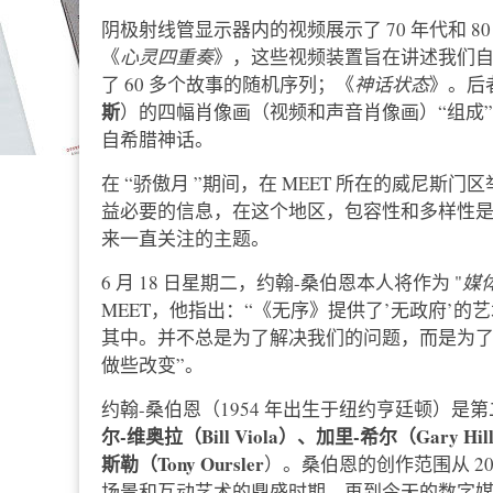
阴极射线管显示器内的视频展示了 70 年代和 
《
心灵四重奏
》，这些视频装置旨在讲述我们
了 60 多个故事的随机序列；《
神话状态
》。后
斯
）的四幅肖像画（视频和声音肖像画）“组成
自希腊神话。
在 “骄傲月 ”期间，在 MEET 所在的威尼
益必要的信息，在这个地区，包容性和多样性
来一直关注的主题。
6 月 18 日星期二，约翰-桑伯恩本人将作为 "
媒体
MEET，他指出：“《无序》提供了’无政府’
其中。并不总是为了解决我们的问题，而是为
做些改变”。
约翰-桑伯恩（1954 年出生于纽约亨廷顿）
尔-维奥拉（Bill Viola）、加里-希尔（Gary H
斯勒（Tony Oursler
）。桑伯恩的创作范围从 20
场景和互动艺术的鼎盛时期，再到今天的数字媒体