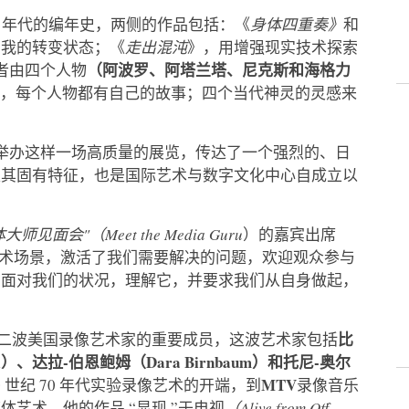
80 年代的编年史，两侧的作品包括：《
身体四重奏》
和
自我的转变状态；《
走出混沌
》，用增强现实技术探索
（阿波罗、阿塔兰塔、尼克斯和海格力
者由四个人物
”，每个人物都有自己的故事；四个当代神灵的灵感来
斯门区举办这样一场高质量的展览，传达了一个强烈的、日
是其固有特征，也是国际艺术与数字文化中心自成立以
大师见面会"（Meet the Media Guru
）的嘉宾出席
的艺术场景，激活了我们需要解决的问题，欢迎观众参与
了面对我们的状况，理解它，并要求我们从自身做起，
比
是第二波美国录像艺术家的重要成员，这波艺术家包括
ill）、达拉-伯恩鲍姆（Dara Birnbaum）和托尼-奥尔
MTV
 世纪 70 年代实验录像艺术的开端，到
录像音乐
艺术。他的作品 “显现 ”于电视
（Alive from Off