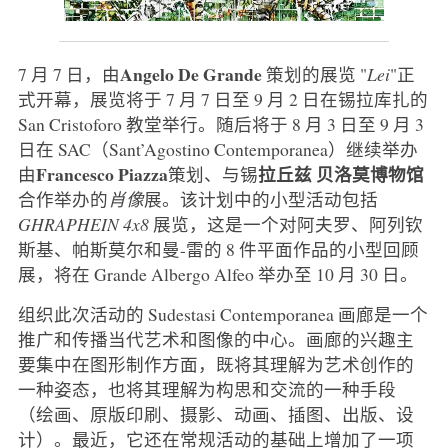
Angelo De Grande
7 月 7 日，由
策划的展览 "
Lei
"正
式开幕，展览将于 7 月 7 日至 9 月 2 日在锡拉库扎的
San Cristoforo 教堂举行。随后将于 8 月 3 日至 9 月 3
日在 SAC（Sant’Agostino Contemporanea）继续举办
Francesco Piazza
拉丘兹
贝洛莫博物馆
由
策划、与锡
合作举办的
肖像
展。该计划中的小型活动包括
GHRAPHEIN 4x8
展览，这是一个对阿夫罗、阿列钦
斯基、帕斯莫尔和曼-雷的 8 件平面作品的小型回顾
展，将在 Grande Albergo Alfeo 举办至 10 月 30 日。
组织此次活动的 Sudestasi Contemporanea 画廊是一个
推广和传播当代艺术和图像的中心。画廊的兴趣主
要集中在图形制作方面，既将其理解为艺术创作的
一种姿态，也将其理解为构思和交流的一种手段
（绘画、原版印刷、摄影、动画、插图、出版、设
计）。最近，它还在常规活动的基础上增加了一项