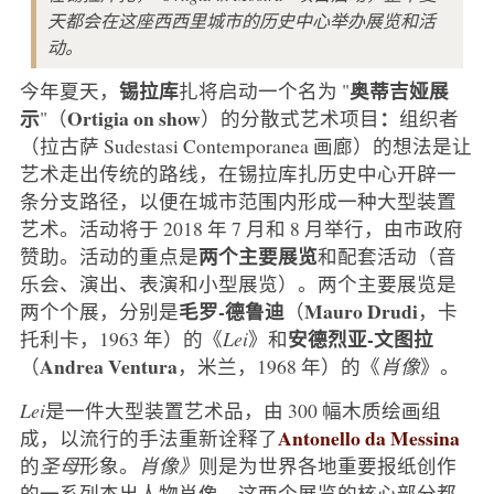
天都会在这座西西里城市的历史中心举办展览和活
动。
锡拉库
奥蒂吉娅展
今年夏天，
扎将启动一个名为 "
示
Ortigia on show
：
"（
）的分散式艺术项目
组织者
（拉古萨 Sudestasi Contemporanea 画廊）的想法是让
艺术走出传统的路线，在锡拉库扎历史中心开辟一
条分支路径，以便在城市范围内形成一种大型装置
艺术。活动将于 2018 年 7 月和 8 月举行，由市政府
两个主要展览
赞助。活动的重点是
和配套活动（音
乐会、演出、表演和小型展览）。两个主要展览是
毛罗-德鲁迪
Mauro Drudi
两个个展，分别是
（
，卡
安德烈亚-文图拉
托利卡，1963 年）的《
Lei
》和
Andrea Ventura
（
，米兰，1968 年）的《
肖像
》。
Lei
是一件大型装置艺术品，由 300 幅木质绘画组
Antonello da Messina
成，以流行的手法重新诠释了
的
圣母
形象。
肖像》
则是为世界各地重要报纸创作
的一系列杰出人物肖像。这两个展览的核心部分都