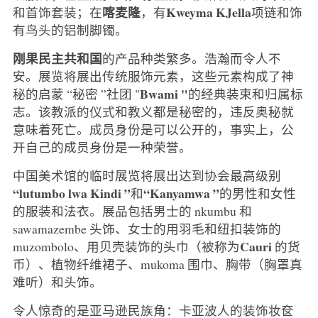
喀麦隆
Kweyma KJella
和首饰套装；在
，有
项链和饰
有鸟头的铝制脚镯。
刚果民主共和国
的产品种类繁多。浩瀚而令人不
安。展览将展出传统服饰元素，这些元素构成了神
Bwami "
秘的启蒙 “秘密 ”社团 "
的经典装束和归属标
志。该教派的仪式和教义都是秘密的，违反奥秘就
意味着死亡。成员身份是可以公开的，事实上，公
开自己的成员身份是一种荣誉。
中国美术馆的临时展览将展出达到协会最高级别
“lutumbo lwa Kindi ”
“Kanyamwa ”
和
的男性和女性
的服装和法衣。展品包括男士的 nkumbu 和
sawamazembe 头饰、女士的用羽毛和纽扣装饰的
Cauri
muzombolo、用贝壳装饰的头巾（被称为
的货
币）、植物纤维裙子、mukoma 围巾、胸带（胸罩真
难听）和头饰。
令人惊奇的是亚马逊民族角：卡亚波人的装饰妆奁