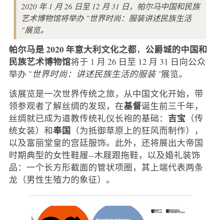
2020 年 1 月 26 日至 12 月 31 日，帕尔马中国和民族
艺术博物馆将举办 "世界时尚：服装讲述民族生活
"展览。
帕尔马是 2020 年意大利文化之都
公爵城的中国和
，
民族艺术博物馆
将于 1 月 26 日至 12 月 31 日向公众
举办 "
世界时尚：讲述民族生活的服装 "
展览。
该展览是一次世界传统之旅，从中国文化开始，带
基督
领参观者了解丝绸的发现，在
诞生前三千年，
吉宝
丝绸就已成为道教传统礼仪长袍的基础：
（传
奉国
统女装）和
（为抵御草原上的狂风而制作），
以及富丽堂皇的宫廷服饰。此外，还将展出大帝国
时期典型的女性鞋履--木屐跟拖鞋，以及婚礼装饰
品：一个长方形截面的管状项圈，其上端代表两条
龙（男性生殖力的象征）。