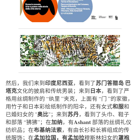
印度尼西亚
苏门答腊岛
巴
然后，我们来到
，看到了
塔克
日本
文化的披肩和传统男装；来到
，看到了严
格用丝绸制作的 “纨里 ”夹克，上面有 “门 ”的家徽，
和服
用竹子和日本彩绘纸制作的阳伞，还有女式
和
奥比
苏丹
已婚妇女的 "
"；来到
，看到了头巾、鞋子
加纳
Ashant
和部落 “狒狒”；在
，有
部落的丝绸礼仪
布基纳法索
纺织品；在
，有由长衫和长裤组成的传
孟加拉国，有孟加拉
罩袍
统服饰；在
穆斯林妇女的