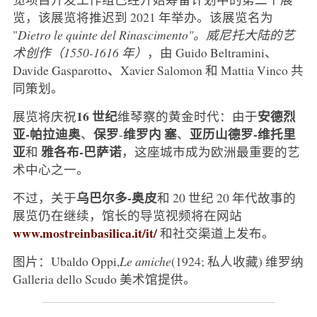
览，该展览将推迟到 2021 年举办。该展览名为
"
Dietro le quinte del Rinascimento"。威尼托大陆的艺
术创作（1550-1616 年）
，由 Guido Beltramini、
Davide Gasparotto、Xavier Salomon 和 Mattia Vinco 共
同策划。
16 世纪
安德烈
展览将庆祝
维琴察的黄金时代：由于
亚-帕拉迪奥
保罗
维罗内
塞
亚历山德罗-维托里
、
-
、
亚
雅各布-巴萨诺
和
，这座城市成为欧洲最重要的艺
术中心之一。
乌巴尔多-奥皮
不过，关于
和 20 世纪 20 年代故事的
展览仍在继续，馆长的导览视频将在网站
www.mostreinbasilica.it/it/
和社交渠道上发布。
图片：Ubaldo Oppi,
Le amiche
(1924; 私人收藏) 维罗纳
Galleria dello Scudo 美术馆提供。