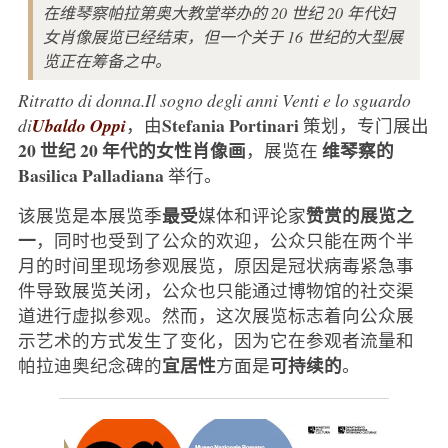
在维琴察帕拉第奥大教堂举办的 20 世纪 20 年代妇
女肖像展览已经结束，但一个关于 16 世纪的大型展
览正在筹备之中。
Ritratto di donna.Il sogno degli anni Venti e lo sguardo
Stefania Portinari
di
Ubaldo Oppi
，由
策划，专门展出
20 世纪 20 年代的女性肖像画
维琴察的
，展览在
Basilica Palladiana
举行。
最受
赞赏的展览之
该展览是本展览季
媒体和评论家
一
，同时也受到了公众的欢迎，公众只能在两个半
月的时间里现场参观展览，原因是冠状病毒紧急事
件导致展览关闭，公众也只能通过博物馆的社交渠
道进行虚拟参观。然而，这次展览标志着向公众展
示艺术的方式发生了变化，因为它在参观者流量和
宜居性
可持续的
帕拉迪奥纪念碑的
方面是
。