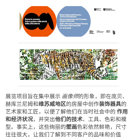
展览项目旨在集中展示
画像师
的形象，即在庞贝、
维苏威地区
装饰器具
赫库兰尼姆和
的房屋中创作
的
作用
艺术家和工匠，以便了解他们在当时社会中的
和经济状况
他们的技术
，并突出
、工具、色彩和模
壁画
型。事实上，这些绚丽的
色彩依然鲜艳，尺寸
往往很大，让我们了解到不同客户的品味和价值