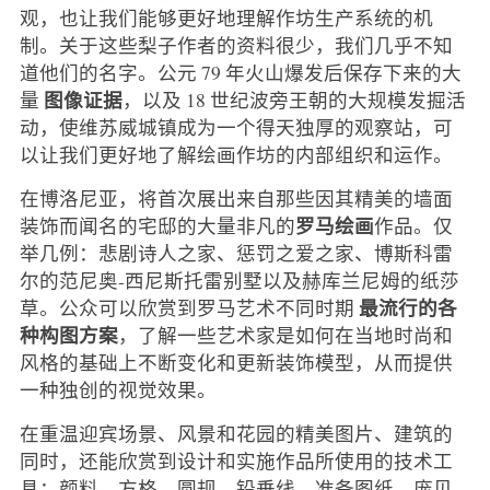
观，也让我们能够更好地理解作坊生产系统的机
制。关于这些梨子作者的资料很少，我们几乎不知
道他们的名字。公元 79 年火山爆发后保存下来的大
图像证据
量
，以及 18 世纪波旁王朝的大规模发掘活
动，使维苏威城镇成为一个得天独厚的观察站，可
以让我们更好地了解绘画作坊的内部组织和运作。
在博洛尼亚，将首次展出来自那些因其精美的墙面
罗马绘画
装饰而闻名的宅邸的大量非凡的
作品。仅
举几例：悲剧诗人之家、惩罚之爱之家、博斯科雷
尔的范尼奥-西尼斯托雷别墅以及赫库兰尼姆的纸莎
最流行的各
草。公众可以欣赏到罗马艺术不同时期
种构图方案
，了解一些艺术家是如何在当地时尚和
风格的基础上不断变化和更新装饰模型，从而提供
一种独创的视觉效果。
在重温迎宾场景、风景和花园的精美图片、建筑的
同时，还能欣赏到设计和实施作品所使用的技术工
具：颜料、方格、圆规、铅垂线、准备图纸、庞贝