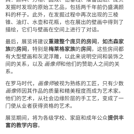
发掘时发现的原始工艺品，包括两千年前仍盛满颜
料的杯子。此外，在发掘过程中再次出现的三棱
锥、油灯、水壶和花瓶，也在展出的壁画中得到了
描绘，它们与壁画在空间上进行了对话。
重建整个庞贝的房间
如杰森家
最后，展览将建议
，
族
房间
梅莱格家族
房间
的
，特别是
的
，这些房间都
有大型壁画和灰泥浮雕，以此来说明空间和装饰之
间的关系，以及
画像师
和他们的赞助人之间的关
系。
在罗马时代，
画像师
被视为熟练的工匠，只有少数
画像
师因其作品的质量和精美程度而成为艺术家。
他们的艺术，从社会边缘阶层的手工艺，变成了一
门使从业者获得资格的艺术。
提供丰
展览期间，将为各级学校、家庭和成年公众
富的教学内容
。