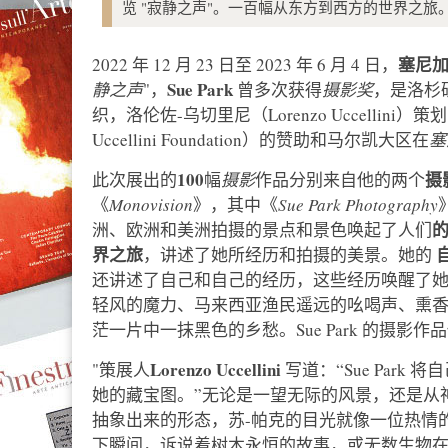
览 "寂静之声"。一百幅从东方到西方的世界之旅
塞尼
2022 年 12 月 23 日至 2023 年 6 月 4 日，
Sue Park
静之声
"，
曾多次获得
摄影奖
，是洛杉
织，洛伦佐-乌切里尼（Lorenzo Uccellini
Uccellini Foundation）的赞助和马尔凯大区在
塞
100
摄
此次展出的
幅
摄影
作品分别来自他的两个
《
Monovision
》，其中《
Sue Park Photography
洲、欧洲和美洲拍摄的景点和景色唤起了人们
界之旅
，讲述了她所经历和拍摄的美景。她的
还讲述了自己和自己的经历，这些经历唤醒了
轻风的魔力、马来西亚渔民遥远的吆喝声、熏
茫一片中一抹黑色的乡愁。Sue Park 的摄
Lorenzo Uccellini
"策展人
写道：“Sue Par
她的藏宝图。”无论是一望无际的风景，还是从
抽象出来的形态，苏-帕克的目光就像一位热情
下瞬间，诉说着树木永恒的故事，或无数生物