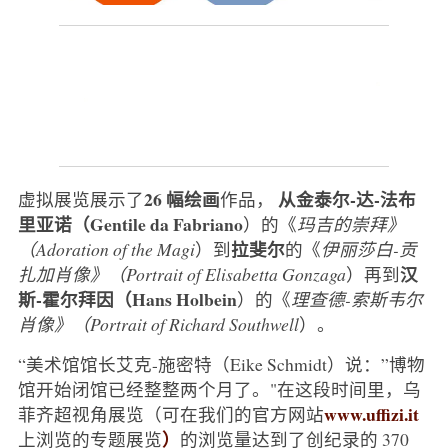
26 幅绘画
从金泰尔-达-法布
虚拟展览展示了
作品，
里亚诺（Gentile da Fabriano
）的《
玛吉的崇拜》
拉斐尔
（Adoration of the Magi
）到
的《
伊丽莎白-贡
汉
扎加肖像》（Portrait of Elisabetta Gonzaga
）再到
斯-霍尔拜因（Hans Holbein
）的《
理查德-索斯韦尔
肖像》（Portrait of Richard Southwell
）。
“美术馆馆长艾克-施密特（Eike Schmidt）说：”博物
馆开始闭馆已经整整两个月了。"在这段时间里，乌
www.uffizi.it
菲齐超视角展览（可在我们的官方网站
）
上浏览的专题展览
的浏览量达到了创纪录的 370