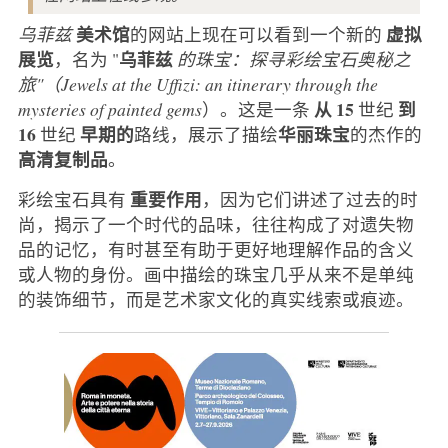
美术馆
虚拟
乌菲兹
的网站上现在可以看到一个新的
展览
乌菲兹
，名为 "
的珠宝：探寻彩绘宝石奥秘之
旅"（Jewels at the Uffizi: an itinerary through the
从 15
到
mysteries of painted gems
）。这是一条
世纪
16
早期的
华丽珠宝
世纪
路线，展示了描绘
的杰作的
高清复制品
。
重要作用
彩绘宝石具有
，因为它们讲述了过去的时
尚，揭示了一个时代的品味，往往构成了对遗失物
品的记忆，有时甚至有助于更好地理解作品的含义
或人物的身份。画中描绘的珠宝几乎从来不是单纯
的装饰细节，而是艺术家文化的真实线索或痕迹。