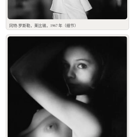
冈特-罗斯勒，莱比锡，1967 年（细节）