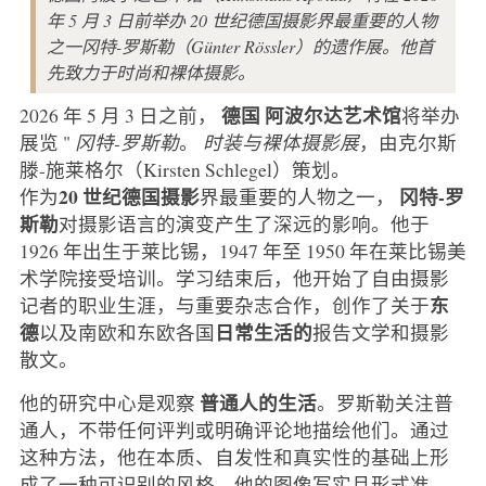
年 5 月 3 日前举办 20 世纪德国摄影界最重要的人物
之一冈特-罗斯勒（Günter Rössler）的遗作展。他首
先致力于时尚和裸体摄影。
德国
阿波尔达艺术馆
2026 年 5 月 3 日之前，
将举办
展览 "
冈特-罗斯勒
。
时装与裸体摄影展
，由克尔斯
滕-施莱格尔（Kirsten Schlegel）策划。
20 世纪德国摄影
冈特-罗
作为
界最重要的人物之一，
斯勒
对摄影语言的演变产生了深远的影响。他于
1926 年出生于莱比锡，1947 年至 1950 年在莱比锡美
术学院接受培训。学习结束后，他开始了自由摄影
东
记者的职业生涯，与重要杂志合作，创作了关于
德
日常生活的
以及南欧和东欧各国
报告文学和摄影
散文。
普通人的生活
他的研究中心是观察
。罗斯勒关注普
通人，不带任何评判或明确评论地描绘他们。通过
这种方法，他在本质、自发性和真实性的基础上形
成了一种可识别的风格。他的图像写实且形式准