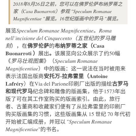
2018年8月26日之前，您可以在佛罗伦萨布纳罗蒂之
家（Casa Buonarroti）参观 "Speculum Romanae
Magnificentiae "展览。16世纪版画中的罗马 "展览。
展览
Speculum Romanae Magnificentiae
。
Roma
nell’incisione del Cinquecento（五世纪的罗马雕
佛罗伦萨
布纳罗蒂之家（Casa
刻
），在
的
Buonarroti
）
。
展出
该展览向公众展示了约50幅
《
罗马壮观图集
》（
Speculum Romanae
Magnificentiae
）中的版画：这一说法在当时被用来
安托万-拉弗雷里（Antoine
表示法国出版商
Lafréry
古罗马
）在Via del Parione印刷厂出版的描绘
和现代罗马
纪念碑和雕像的版画集，他于1573年出
版了可在其工作室购买的版画索引。由此，旅行
者、古董商和收藏家们便有了从拉弗雷里的印刷厂
购买版画集的习惯，这些版画集从 15 世纪 70 年代初
开始被汇编成册，并冠以 "
Speculum Romanae
Magnificentiae
"的书名。