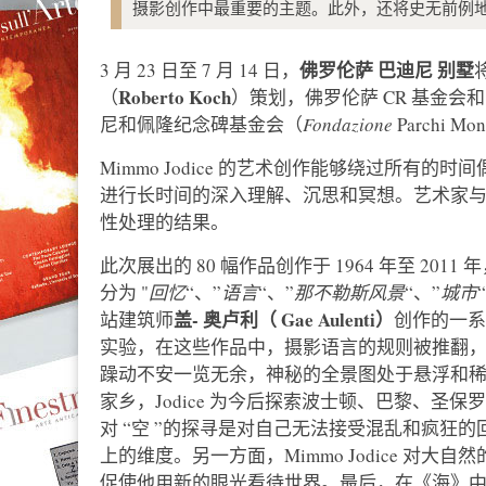
摄影创作中最重要的主题。此外，还将史无前例地
佛罗伦萨
巴迪尼
别墅
3 月 23 日至 7 月 14 日，
Roberto
Koch
（
）策划，佛罗伦萨 CR 基金会和意
尼和佩隆纪念碑基金会（
Fondazione
Parchi Mo
Mimmo Jodice 的艺术创作能够绕过所有
进行长时间的深入理解、沉思和冥想。艺术家
性处理的结果。
此次展出的 80 幅作品创作于 1964 年至 2011
分为 "
回忆
“、”
语言
“、”
那不勒斯风景
“、”
城市
盖-
奥卢利（
Gae
Aulenti）
站建筑师
创作的一系
实验，在这些作品中，摄影语言的规则被推翻，其
躁动不安一览无余，神秘的全景图处于悬浮和
家乡，Jodice 为今后探索波士顿、巴黎、
对 “空 ”的探寻是对自己无法接受混乱和疯狂
上的维度。另一方面，Mimmo Jodice 对
促使他用新的眼光看待世界。最后，在《海》