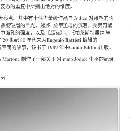
然姿态的重复中辨别出绝对的维度。
亮点。其中有十件古董级作品与 Jodice 对雕塑的长
布鲁图
皱眉的目光，
通多-
皮蒂
圣母的沉着，美第奇陵
》中面孔的强度，以及《
囚徒
》、《帕莱斯特里纳
神
Eugenio
Battisti
编辑
0 世纪 80 年代末为
的
Guida
Editori
面的故事，该书于 1989 年由
出版。
 Martone 制作了一部关于 Mimmo Jodice 生平的纪录
 分