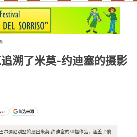
题
追溯了米莫-约迪塞的摄影
ver
首选来源
伦萨巴尔迪尼别墅将展出米莫-约迪塞的80幅作品，涵盖了他