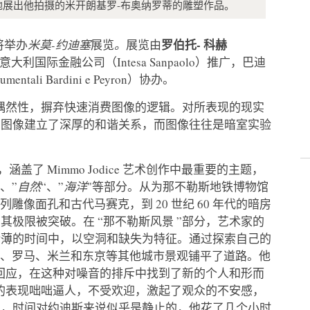
展出他拍摄的米开朗基罗-布奥纳罗蒂的雕塑作品。
罗伯托-
科赫
将举办
米莫-约迪塞
展览
。
展览由
大利国际金融公司（Intesa Sanpaolo）推广，巴迪
numentali Bardini e Peyron）协办。
的时间偶然性，摒弃快速消费图像的逻辑。对所表现的现实
与图像建立了深厚的和谐关系，而图像往往是暗室实验
 年，涵盖了 Mimmo Jodice 艺术创作中最重要的主题，
“、”
自然
“、”
海洋
"等部分。从为那不勒斯地铁博物馆
列雕像面孔和古代马赛克，到 20 世纪 60 年代的暗房
极限被突破。在 “那不勒斯风景 ”部分，艺术家的
稀薄的时间中，以空洞和缺失为特征。通过探索自己的
圣保罗、罗马、米兰和东京等其他城市景观铺平了道路。他
的回应，在这种对噪音的排斥中找到了新的个人和形而
大自然的表现咄咄逼人，不受欢迎，激起了观众的不安感，
中，时间对约迪斯来说似乎是静止的，他花了几个小时