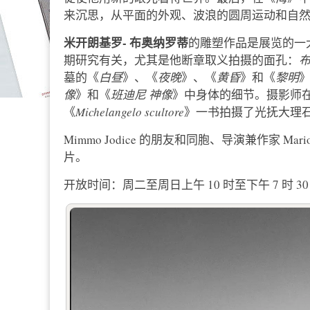
来沉思，从平面的外观、波浪的圆周运动和自
米开朗基罗-
布奥纳罗蒂
的雕塑作品是展览的一大
期研究有关，尤其是他断章取义拍摄的面孔：
墓的《
白昼
》、《
夜晚
》、《
黄昏
》和《
黎明
像
》和《
班迪尼
神像
》中身体的细节。摄影师在 2
《
Michelangelo scultore
》一书拍摄了光抚大理石表
Mimmo Jodice 的朋友和同胞、导演兼作家 Mario
片。
开放时间：周二至周日上午 10 时至下午 7 时 30