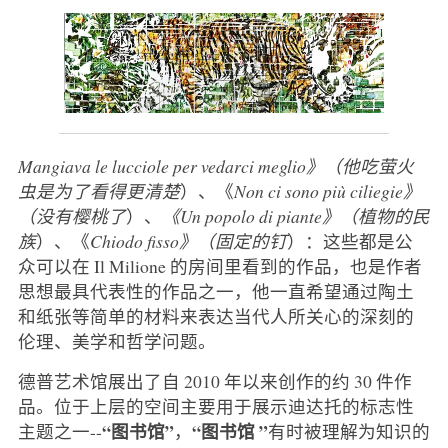
Mangiava le lucciole per vedarci meglio》（他吃萤火
虫是为了看得更清楚
）、《
Non ci sono più ciliegie》
（没有樱桃了
）、
《Un popolo di piante》（植物的民
族
）、《
Chiodo fisso》（固定的钉
）：这些都是公
众可以在 Il Milione 的房间里看到的作品，也是作者
思想最具代表性的作品之一，他一直希望通过陶土
和纸张等简单的材料来表达当代人所关心的深刻的
伦理、美学和哲学问题。
德普艺术馆展出了自 2010 年以来创作的约 30 件作
品。位于上层的空间主要用于展示迪达托的标志性
“图书馆”
“图书馆 ”
主题之一--
，
有时被理解为知识的