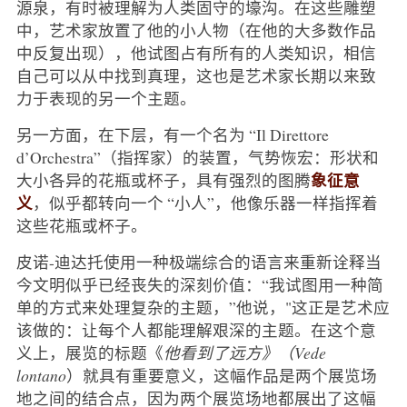
源泉，有时被理解为人类固守的壕沟。在这些雕塑
中，艺术家放置了他的小人物（在他的大多数作品
中反复出现），他试图占有所有的人类知识，相信
自己可以从中找到真理，这也是艺术家长期以来致
力于表现的另一个主题。
另一方面，在下层，有一个名为 “Il Direttore
d’Orchestra”（指挥家）的装置，气势恢宏：形状和
象征意
大小各异的花瓶或杯子，具有强烈的图腾
义
，似乎都转向一个 “小人”，他像乐器一样指挥着
这些花瓶或杯子。
皮诺-迪达托使用一种极端综合的语言来重新诠释当
今文明似乎已经丧失的深刻价值：“我试图用一种简
单的方式来处理复杂的主题，”他说，"这正是艺术应
该做的：让每个人都能理解艰深的主题。在这个意
义上，展览的标题《
他看到了远方》（Vede
lontano
）就具有重要意义，这幅作品是两个展览场
地之间的结合点，因为两个展览场地都展出了这幅