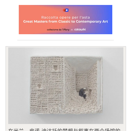
在米兰，皮诺-迪达托的梦想与叙事在两个场馆的