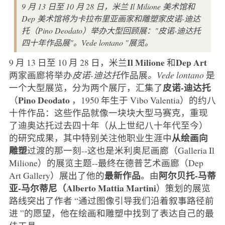
9 月 13 日至 10 月 28 日，米兰 Il Milione 美术馆和
Dep 美术馆将为卡拉布里亚画家和雕塑家皮诺-迪达
托（Pino Deodato）举办大型回顾展："皮诺-迪达托
四十年作品展"。Vede lontano "展览。
Il Milione
Dep Art
9 月 13 日至 10 月 28 日，米兰
和
两家画廊将举办
皮诺-迪达托
作品展
。Vede lontano
是
皮诺-迪达托
一个大型展览，分为两个展厅，汇集了
Pino Deodato
（
，1950 年生于 Vibo Valentia）的约八
十件作品：这些作品就像一块块大型马赛克，重现
了迪奥达托过去四十年（从上世纪八十年代至今）
从绘画向
的研究成果，其中特别关注他职业生涯中
雕塑
过渡的那一刻--这也是米利奥尼画廊（Galleria Il
Milione）的展览主题--最终在德普艺术画廊（Dep
最新作品
阿尔贝托-马蒂
Art Gallery）展出了他的
。由
亚-马尔蒂尼（Alberto Mattia Martini
）策划的展览
路线突出了作者 “通过图像引导我们沿着叙事路径前
进 ”的愿望，他在绘画和雕塑中找到了表达自己的最