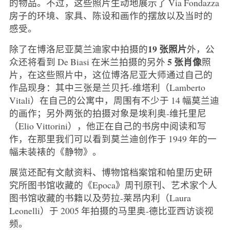
的物品。不过，这些照片生动地展示了 Via Fondazza
房子的环境、家具、陈设和画作的摆放以及当时的
感受。
19 张照片
除了在博洛尼亚莫兰迪家中拍摄的
外，公
5 张肖像
众还将看到 De Biasi 在米兰拍摄的另外
照
片，在这些照片中，这位博洛尼亚大师通过自己的
作品现身：其中三张是兰贝托-维塔利（Lamberto
Vitali）在自己的公寓中，周围有不少于 14 幅莫兰迪
的画作；另外两张的拍摄对象是埃利奥-维托里尼
（Elio Vittorini），他正在自己的书房中阅读和写
作，在那里我们可以看到莫兰迪创作于 1949 年的一
幅未装裱的《静物》。
展览还配有文献资料、博物馆档案馆和帕里历史研
究所图书馆收藏的《Epoca》周刊原刊、艺术家个人
图书馆收藏的书籍以及劳拉-莱昂内利（Laura
Leonelli）于 2005 年拍摄的马里奥-德比亚西访谈视
频。