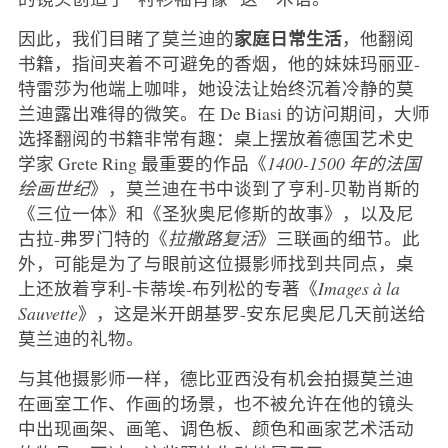
家庭日常生活
因此，我们目睹了莫兰迪的
，他翻阅
书籍，指间夹着不可避免的香烟，他的妹妹玛丽亚-
特雷莎为他端上咖啡，她设法让始终沉着冷静的莫
兰迪露出难得的微笑。在 De Biasi 的访问期间，大师
选择翻阅的书籍非常有趣：桌上摆放着德国艺术史
学家 Grete Ring 最重要的作品《
1400-1500 年的法国
绘画世纪
》，莫兰迪在书中谈到了亨利-贝勒肖斯的
《三位一体》和《圣狄奥尼修斯的故事》，以及尼
古拉-弗罗门特的《
拉撒路复活
》三联画的细节。此
外，可能是为了与眼前这位摄影师找到共同点，桌
上还放着亨利-卡蒂埃-布列松的专著《
Images à la
Sauvette
》，这是米开朗基罗-安东尼奥尼几天前送给
莫兰迪的礼物。
与其他摄影师一样，德比亚西没有机会拍摄莫兰迪
在画室工作、作画的场景，也不被允许在他的镜头
中出现画架、画笔、调色板、颜色和画家艺术活动