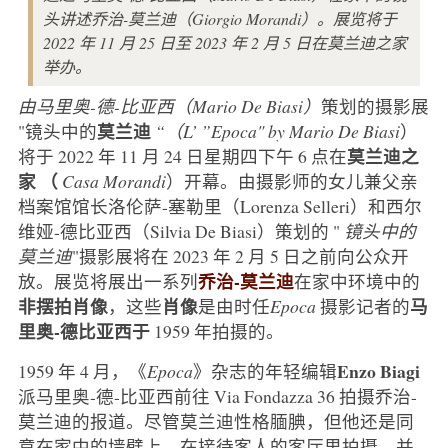
头讲述乔治-莫兰迪（Giorgio Morandi）。展览将于
2022 年 11 月 25 日至 2023 年 2 月 5 日在莫兰迪之家
举办。
由马里奥-德-比亚西（Mario De Biasi）
策划的摄影展
莫兰迪
"镜头中的
“（L’ ”Epoca" by Mario De Biasi
）
莫兰迪之
将于 2022 年 11 月 24 日星期四下午 6 点在
家
（
Casa Morandi
）开幕。由摄影师的女儿兼父亲
档案馆馆长洛伦萨-塞勒里（Lorenza Selleri）和西尔
维娅-德比亚西（Silvia De Biasi）策划的 "
镜头中的
莫兰迪
"摄影展将在 2023 年 2 月 5 日之前向公众开
乔治-莫兰迪
放。展览将展出一系列
在家中环境中的
非摆拍肖像
肖像
马
，这些
是由时任
Epoca
摄影记者的
里奥-德比亚西于
1959 年拍摄的。
Enzo Biagi
1959 年 4 月，《
Epoca
》杂志的年轻编辑
派马里奥-德-比亚西前往 Via Fondazza 36 拍摄乔治-
莫兰迪的报道。尽管莫兰迪性格腼腆，但他还是同
意在家中的墙壁上、在接待客人的客厅里拍摄，并