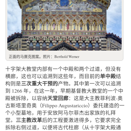
正面的马赛克图案。照片：Berthold Werner
十字架大教堂内部有一个中殿和两个过道，但没有
单中殿
横廊，这也可以追溯到这些年，而目前的
结
三次重大干预的
构则是
产物。其中第一次可以追溯
到 1266 年，在这一年，早期基督教大教堂的一个中
天堂回廊
殿被拆除，以容纳
：这是大主教菲利波-奥
古斯塔里奇奥（Filippo Augustariccio）委托建造的一
个小型墓地，用于安放阿马尔菲杰出家族的礼拜
三主教改革
堂。
后的工程要激进得多，它要求完全
拆除右侧过道，以便将古代柱廊（从十字架大殿通