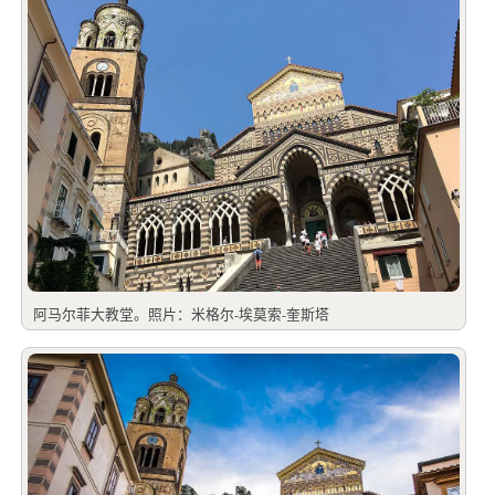
阿马尔菲大教堂。照片：米格尔-埃莫索-奎斯塔