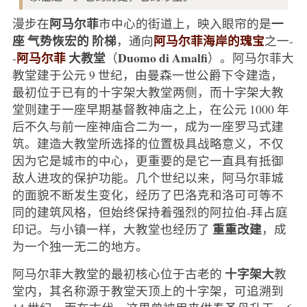
阿马尔菲
一
漫步在
市中心的街道上，映入眼帘的是
座
气势恢宏的
阶梯
阿马尔菲海岸的瑰宝
，通向
之一-
阿马尔菲
大教堂
Duomo di Amalfi
-
（
）。阿马尔菲大
教堂建于公元 9 世纪，由曼森一世公爵下令建造，
最初位于已有的十字架大教堂两侧，而十字架大教
堂则建于一座早期基督教神庙之上，在公元 1000 年
后不久与前一座神庙合二为一，成为一座罗马式建
筑。建造大教堂所选择的位置极具战略意义，不仅
因为它是城市的中心，更重要的是它一直具有抵御
敌人进攻的保护功能。几个世纪以来，阿马尔菲城
的面貌不断发生变化，经历了巴洛克和洛可可等不
同的建筑风格，但始终保持着强烈的阿拉伯-拜占庭
重重改建
印记。与小镇一样，大教堂也经历了
，成
为一个独一无二的地方。
十字架大
阿马尔菲大教堂的最初核心位于古老的
教
堂内，其名称源于教堂天顶上的十字架，可追溯到