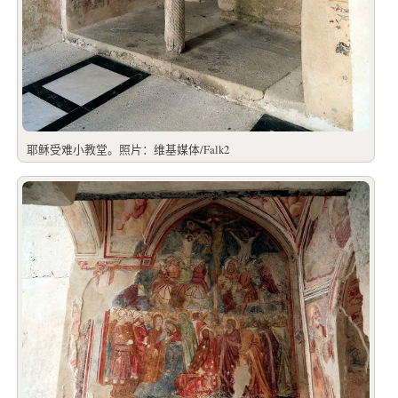
耶稣受难小教堂。照片：维基媒体/Falk2