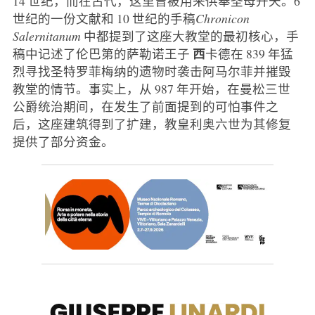
14 世纪，而在古代，这里曾被用来供奉圣母升天。6
世纪的一份文献和 10 世纪的手稿
Chronicon
Salernitanum
中都提到了这座大教堂的最初核心，手
西
稿中记述了伦巴第的萨勒诺王子
卡德在 839 年猛
烈寻找圣特罗菲梅纳的遗物时袭击阿马尔菲并摧毁
教堂的情节。事实上，从 987 年开始，在曼松三世
公爵统治期间，在发生了前面提到的可怕事件之
后，这座建筑得到了扩建，教皇利奥六世为其修复
提供了部分资金。