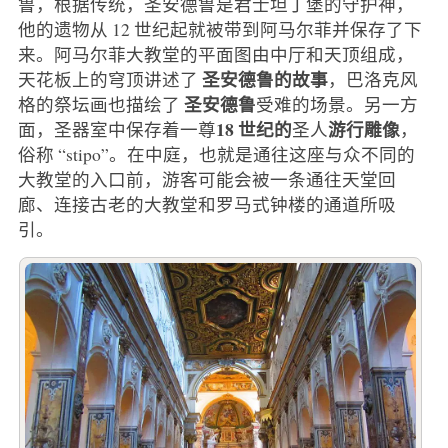
鲁，根据传统，圣安德鲁是君士坦丁堡的守护神，
他的遗物从 12 世纪起就被带到阿马尔菲并保存了下
来。阿马尔菲大教堂的平面图由中厅和天顶组成，
圣安德鲁的故事
天花板上的穹顶讲述了
，巴洛克风
圣安德鲁
格的祭坛画也描绘了
受难的场景。另一方
18 世纪的
游行雕像
面，圣器室中保存着一尊
圣人
，
俗称 “stipo”。在中庭，也就是通往这座与众不同的
大教堂的入口前，游客可能会被一条通往天堂回
廊、连接古老的大教堂和罗马式钟楼的通道所吸
引。