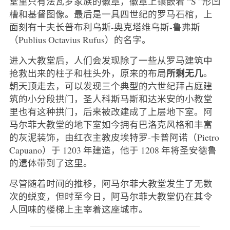
堂里只有法瓦罗家族的徽章，徽章上镶嵌着 “S ”形凹
槽和基督图像。最后是一具四世纪的罗马石棺，上
面刻有十夫长普布利乌斯-奥克塔维乌斯-鲁弗斯
（Publius Octavius Rufus）的名字。
进入大教堂后，人们会发现除了一些从罗马建筑中
所剩无几
抢救出来的柱子和柱头外，原来的布局
。
朝天顶走去，可以发现三个典型的六世纪拜占庭建
筑的小分段拱门，圣人科斯马斯和达米安的小教堂
里也有这种拱门，后来被改建成了上层地下室。阿
马尔菲大教堂的地下室如今拥有巴洛克风格和丰富
的灰泥装饰，由红衣主教皮埃特罗-卡普阿诺（Pietro
Capuano）于 1203 年建造，他于 1208 年将圣安德鲁
的遗体带到了这里。
尽管随着时间的推移，阿马尔菲大教堂发生了无数
次的蜕变，但时至今日，阿马尔菲大教堂仍在其令
人回味的楼梯上主宰着这座城市。