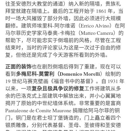
往圣安德烈大教堂的通道）纳入新的隔墙，贵族礼
拜堂就建在隔墙上。最后的工程开始于 1861 年，当
时一场大风摧毁了部分外墙，因此必须进行大规模
翻修。建筑师埃里科-阿尔维诺（Errico Alvino）在阿
马尔菲历史学家马泰奥-卡梅拉（Matteo Camera）的
帮助下，尽可能忠实于倒塌前的风格，尽管在工程
结束时，当时的评论家认为这是一次过于自由的修
复，但他还是完成了今天游客所看到的外墙。
正面的装饰
也在剧烈倒塌后得到了重建，现在可以
多梅尼科-莫雷利（Domenico Morelli
看到
）绘制的
19 世纪马赛克壁画《福音书中的基督》。自 1931 年
复杂且极具争议的修复
以来，一项
工作将建筑从多
余的巴洛克式上层建筑中解放出来，并小心翼翼地
揭开了原始的中世纪墙体系统。非常重要的是富商
Pantaleone de Comite Maurone 捐赠给阿马尔菲的铜
门，铜门是在君士坦丁堡铸造的，门上矗立着四个
银质雕像，分别代表基督、圣母、圣彼得和圣安德