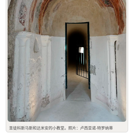
圣徒科斯马斯和达米安的小教堂。照片：卢西亚诺-特罗纳蒂