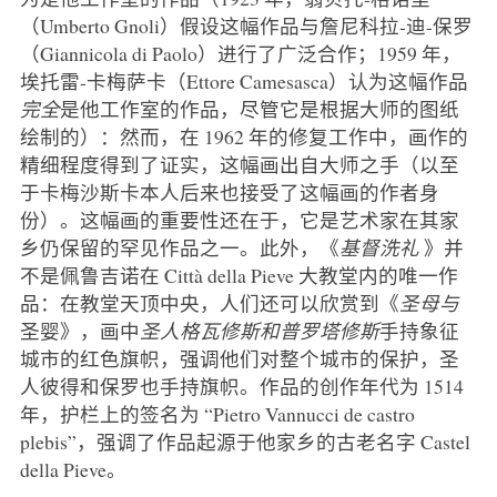
（Umberto Gnoli）假设这幅作品与詹尼科拉-迪-保罗
（Giannicola di Paolo）进行了广泛合作；1959 年，
埃托雷-卡梅萨卡（Ettore Camesasca）认为这幅作品
完全
是他工作室的作品，尽管它是根据大师的图纸
绘制的）：然而，在 1962 年的修复工作中，画作的
精细程度得到了证实，这幅画出自大师之手（以至
于卡梅沙斯卡本人后来也接受了这幅画的作者身
份）。这幅画的重要性还在于，它是艺术家在其家
乡仍保留的罕见作品之一。此外，《
基督洗礼
》并
不是佩鲁吉诺在 Città della Pieve 大教堂内的唯一作
品：在教堂天顶中央，人们还可以欣赏到《
圣母与
圣婴》，画中
圣人格瓦修斯和普罗塔修斯
手持象征
城市的红色旗帜，强调他们对整个城市的保护，圣
人彼得和保罗也手持旗帜。作品的创作年代为 1514
年，护栏上的签名为 “Pietro Vannucci de castro
plebis”，强调了作品起源于他家乡的古老名字 Castel
della Pieve。