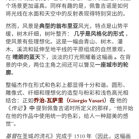
个场景更加逼真。同样有趣的是，佩鲁吉诺是如何
将光线在水面和天空中的反射表现得特别突出的。
典型的翁布里亚
然而，风景是
风光，特点是山势平
几乎是风格化的形式
缓，树木纤细，树叶整齐：
，
使风景有些理想化。这是一幅由青山、树木、灌
木、溪流和延伸至地平线的平原组成的自然景观，
晴朗的蓝天
。
在
下，淡淡的灯光照耀着这幅画
在背
一座城市的轮
景的中央，两位主角之间还可以瞥见
廓
。
整幅杰作在形式和色彩上都显得十分和谐。圆形、
雕像式、纤细和理想化的造型与粉彩和浅色高光相
乔治-瓦萨里（Giorgio Vasari
）在
结合：正如
他的
》中
《
传记
提到佩鲁吉诺时所定义的那样，“他开始
在他的作品中使用统一的色彩，给人一种甜美的感
觉”。
基督
在圣城
的洗礼
》完成于 1510 年（因此，这幅画