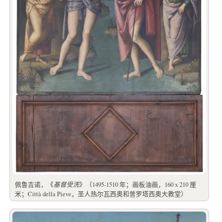
佩鲁吉诺，《
基督受洗
》（1495-1510 年；画板油画，160 x 210 厘
米；Città della Pieve，圣人热尔瓦西奥和普罗塔西奥大教堂）