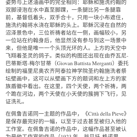
姿势与上述油画中的完全相同：耶稣和施洗约翰的
双脚浸泡在水中直至脚踝，一条腿比另一条腿靠
前，基督低着头，双手合十，只用一块小布遮住，
施洗约翰将水浇在耶稣的头上。耶稣沉浸在自然的
沼泽景色中，三位祈祷者站在一侧，画幅较小，另
一位站在约翰身后，他显然没有参与到这一场景中
来，但他是唯一一个头顶光环的人。上方的天空中
飞翔着圣灵的鸽子。类似的构图还出现在由乔瓦尼-
巴蒂斯塔-梅尔甘蒂（Giovan Battista Merganti）委托
绘制的福里尼奥农齐阿泰拉神学院圣约翰施洗者祭
坛壁画中，这可以从壁画下方的题词和左上方的家
族盾徽中看出。在这里，四个天使，两个祈祷，两
个跪在河边，两个天使在小天使的簇拥下飞行，见
证洗礼。
在佩鲁吉诺同一主题的作品中，《Città della Pieve》
是保存最完好的一幅，以至于过去甚至被归入他的
工作室。在佩鲁吉诺的作品中，这幅作品甚至被认
为是他工作室的作品（1923 年，翁贝托-格诺里