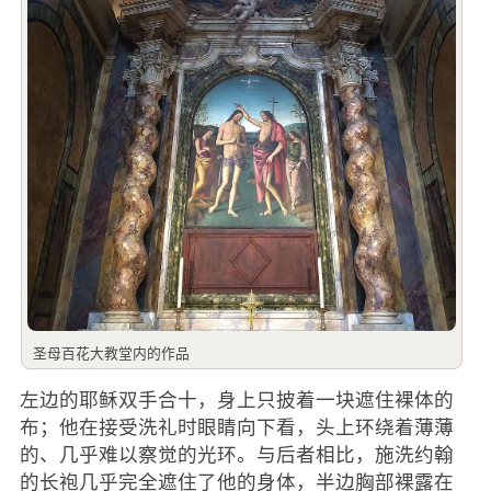
圣母百花大教堂内的作品
左边的耶稣双手合十，身上只披着一块遮住裸体的
布；他在接受洗礼时眼睛向下看，头上环绕着薄薄
的、几乎难以察觉的光环。与后者相比，施洗约翰
的长袍几乎完全遮住了他的身体，半边胸部裸露在