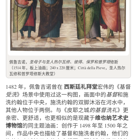
佩鲁吉诺，
圣母子与圣人热尔瓦修、彼得、保罗和普罗塔
修斯
（1514 年，板上油画；240 x 220 厘米；Città della Pieve，圣人热尔
瓦修和普罗塔修斯大教堂）
西斯廷礼拜堂
1482 年，佩鲁吉诺曾在
宏伟的《基督
受洗
》场景中使用过这一构图，画面中的
基督
和施
洗约翰位于中央，施洗约翰的双脚沐浴在河水中，
其他人物位于两侧。与《皮耶之城
的基督洗礼
》更
维也纳艺术史
亲密、更舒适，也更相似的是现藏于
博物馆
的同主题油画：创作于 1498 年至 1500 年之
间，作品中央也描绘了基督和施洗者约翰，他们的