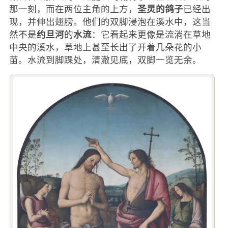
圣灵的鸽子
那一刻，而在两位主角的上方，
已经出
现，并伸出翅膀。他们的双脚浸泡在溪水中，这当
约旦河
水流
然不是
的
：它看起来更像是流淌在草地
中央的溪水，草地上甚至长出了开着几朵花的小
苗。水流到脚踝处，清澈见底，双脚一览无余。