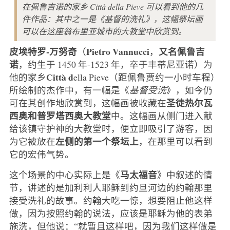
在佩鲁吉诺的家乡 Città della Pieve 可以看到他的几
件作品：其中之一是《基督的洗礼》，这幅祭坛画
可以在这座翁布里亚城市的大教堂中欣赏到。
皮埃特罗-万努奇
Pietro Vannucci
又名佩鲁吉
（
，
诺
，约生于 1450 年-1523 年，卒于丰蒂尼亚诺）为
Città d
他的家乡
ella Pieve（距佩鲁贾约一小时车程）
所绘制的杰作中，有一幅是《
基督受洗
》，如今仍
圣徒热尔瓦
可在其创作地欣赏到，这幅画被收藏在
西奥和普罗塔西奥大教堂
中。这幅画从侧门进入献
给该镇守护神的大教堂时，便立即吸引了游客，因
左侧的第一个祭坛上
为它被放在
，在那里可以看到
它的宏伟气势。
马太福音
这个场景的中心实际上是《
》中叙述的情
节，讲述的是加利利人耶稣到约旦河边的约翰那里
接受洗礼的故事。约翰大吃一惊，想要阻止他这样
做，因为按照约翰的说法，应该是耶稣为他的表弟
施洗，但他说：“就暂且这样吧，因为我们这样做是