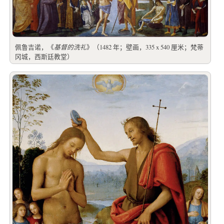
佩鲁吉诺，《
基督的洗礼
》（1482 年；壁画，335 x 540 厘米；梵蒂
冈城，西斯廷教堂）