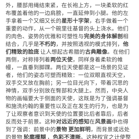
外，腰部用绳结束紧，在长袍上方，一块柔软的红
布覆盖着他的一边肩膀，一直延伸到小腿。他的左
星形十字架
手拿着一个又细又长的
，右手做着一个
重要的动作，从一个碗里往基督的头上浇水。他们
完美的身体解剖
的肉色、姿势的优雅和可塑性与
相
不朽的
他
结合，几乎是
，并按照透视的模式排列，
们精致的脸庞
古典雕像
让人想起古希腊的
。在他们
两位天使
两侧，对称排列着
，同样身着柔软的帷
幔，一直垂到脚踝。两位天使都是这一场景的见证
者，他们的姿态可塑而精致：一位双眼直视天空，
双手交叉放在胸前；另一位目光向下，带着沉思的
神情，双手分别放在臀部和大腿上。然而，中央人
物的画幅要大于侧面的天使，这既是为了强调基督
和施洗约翰的重要性以及正在发生的行为，也是为
了让观察者意识到天使的位置要比后者靠后，后者
对远近的感知
风景画
反而处于前景。这种
在
中也得
景物
更加鲜明
到了强调：前景中的
，而背景或远处
轮廓模糊
色彩不清晰
的景物
，
。这种权宜之计使整