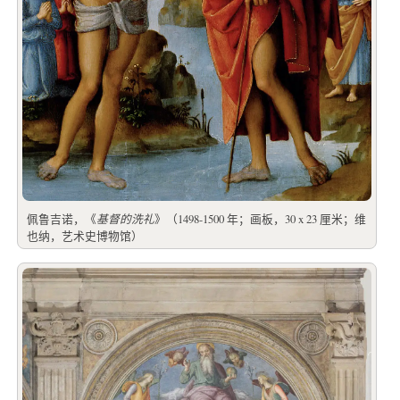
佩鲁吉诺，《
基督的洗礼
》（1498-1500 年；画板，30 x 23 厘米；维
也纳，艺术史博物馆）