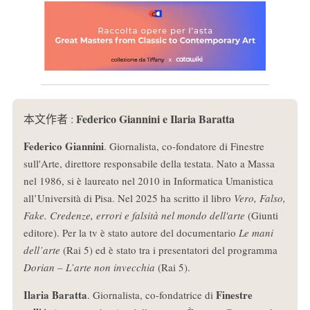
Federico Giannini e Ilaria Baratta
本文作者 :
Federico Giannini
. Giornalista, co-fondatore di Finestre
sull'Arte, direttore responsabile della testata. Nato a Massa
nel 1986, si è laureato nel 2010 in Informatica Umanistica
all’Università di Pisa. Nel 2025 ha scritto il libro
Vero, Falso,
Fake. Credenze, errori e falsità nel mondo dell'arte
(Giunti
editore). Per la tv è stato autore del documentario
Le mani
dell’arte
(Rai 5) ed è stato tra i presentatori del programma
Dorian – L’arte non invecchia
(Rai 5).
Ilaria Baratta
Finestre
. Giornalista, co-fondatrice di