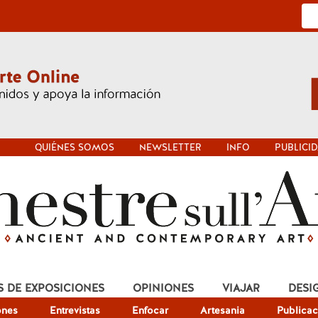
QUIÉNES SOMOS
NEWSLETTER
INFO
PUBLICI
S DE EXPOSICIONES
OPINIONES
VIAJAR
DESI
ones
Entrevistas
Enfocar
Artesania
Publicac