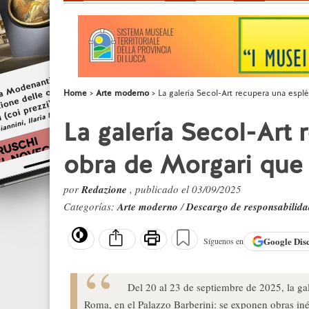
Home
Arte moderno
La galería Secol-Art recupera una esp
La galería Secol-Art
obra de Morgari que 
por
Redazione
, publicado el 03/09/2025
Categorías:
Arte moderno
/
Descargo de responsabilid
Google
Dis
Síguenos en
Del 20 al 23 de septiembre de 2025, la gal
Roma, en el Palazzo Barberini: se exponen obras iné