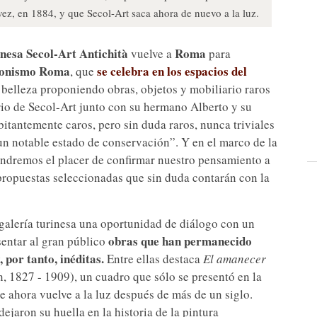
ez, en 1884, y que Secol-Art saca ahora de nuevo a la luz.
inesa
Secol-Art Antichità
Roma
vuelve a
para
zionismo Roma
se celebra en los espacios del
, que
 belleza proponiendo obras, objetos y mobiliario raros
rio de Secol-Art junto con su hermano Alberto y su
tantemente caros, pero sin duda raros, nunca triviales
 un notable estado de conservación”. Y en el marco de la
ndremos el placer de confirmar nuestro pensamiento a
e propuestas seleccionadas que sin duda contarán con la
 galería turinesa una oportunidad de diálogo con un
obras que han permanecido
entar al gran público
por tanto, inéditas.
Entre ellas destaca
El amanecer
n, 1827 - 1909), un cuadro que sólo se presentó en la
e ahora vuelve a la luz después de más de un siglo.
ejaron su huella en la historia de la pintura