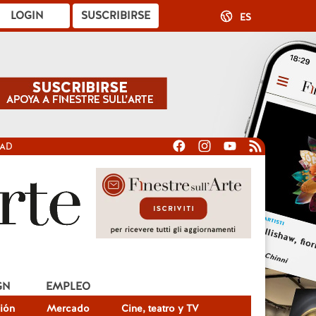
LOGIN
SUSCRIBIRSE
ES
DAD
GN
EMPLEO
ión
Mercado
Cine, teatro y TV