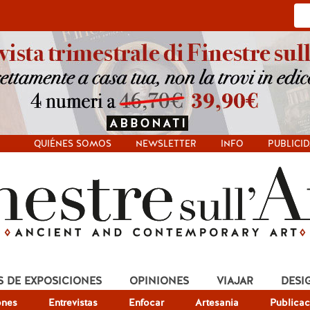
QUIÉNES SOMOS
NEWSLETTER
INFO
PUBLICI
S DE EXPOSICIONES
OPINIONES
VIAJAR
DESI
ones
Entrevistas
Enfocar
Artesania
Publicac