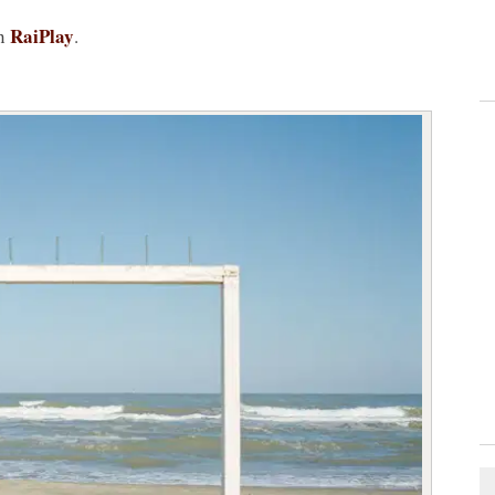
RaiPlay
en
.