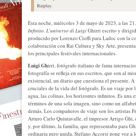
Raiplay.
Esta noche, miércoles 3 de mayo de 2023, a las 21
Infinito. L’universo di Luigi
Ghirri escrito y dirigi
producido por Lorenzo Cioffi para Ladoc con la co
colaboración con Rai Cultura y Sky Arte, presenta
los principales festivales internacionales.
Luigi Gh
irri, fotógrafo italiano de fama internaci
fotografía se refleja en sus escritos, que son al 
existencial, un diario que cuestiona el presente. A 
cruciales de la vida del fotógrafo. Es un viaje por l
agua, las colinas, los horizontes infinitos. Es una
términos de una sola imagen, sino como un alfabet
demás. Los compañeros de viaje son los artistas Fr
Arturo Carlo Quintavalle, el impresor Arrigo Ghi
y, por último, la familia, que representaba para G
ordinaria pero unida. Stefano Accorsi pone voz a lo