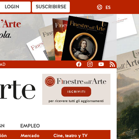
LOGIN
SUSCRIBIRSE
ES
DAD
GN
EMPLEO
ión
Mercado
Cine, teatro y TV