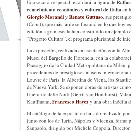
Raffae
Una sección especial recordará la figura de
renacimiento económico y cultural de Italia
en l
Giorgio Morandi
Renato Guttuso
y
, sus prestig
(Comit), que más tarde se fusionó en lo que hoy e
edición a gran escala han constituido un ejemplo e
“Progetto Cultura”, el programa plurianual de inic
La exposición, realizada en asociación con la Alte
Musei del Bargello de Florencia, con la colaborac
Paesaggio de la Ciudad Metropolitana de Milán, 
procedentes de prestigiosos museos internacional
Louvre de París, la Albertina de Viena, los Staa
de Nueva York. Se exponen obras de artistas com
Gherardo delle Notti (Gerrit van Honthorst), Val
Francesco Hayez
Kauffmann,
y una obra inédita 
El catálogo de la exposición ha sido realizado por 
junto con los de Turín, Nápoles y Vicenza, forma p
Sanpaolo, dirigido por Michele Coppola, Director 