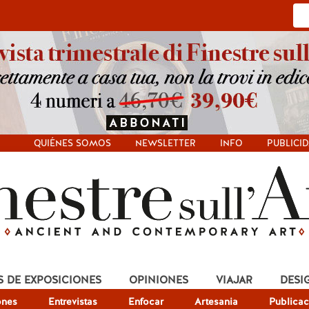
QUIÉNES SOMOS
NEWSLETTER
INFO
PUBLICI
S DE EXPOSICIONES
OPINIONES
VIAJAR
DESI
ones
Entrevistas
Enfocar
Artesania
Publicac