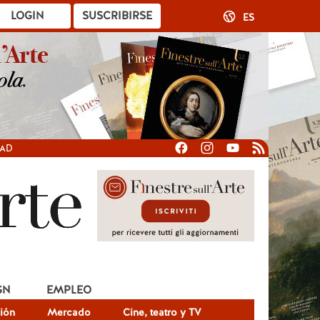
LOGIN
SUSCRIBIRSE
ES
DAD
GN
EMPLEO
ión
Mercado
Cine, teatro y TV