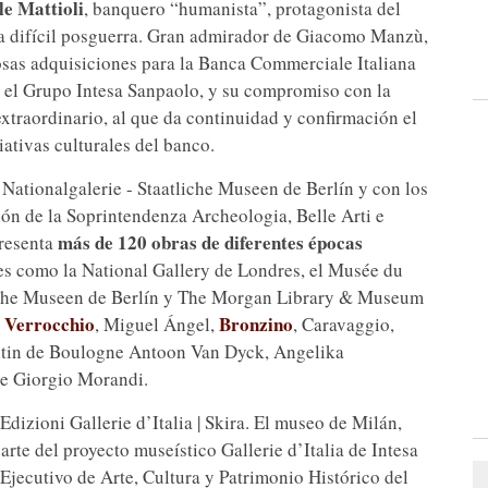
le Mattioli
, banquero “humanista”, protagonista del
a difícil posguerra. Gran admirador de Giacomo Manzù,
iosas adquisiciones para la Banca Commerciale Italiana
s el Grupo Intesa Sanpaolo, y su compromiso con la
xtraordinario, al que da continuidad y confirmación el
iativas culturales del banco.
 Nationalgalerie - Staatliche Museen de Berlín y con los
ión de la Soprintendenza Archeologia, Belle Arti e
más de 120 obras de diferentes épocas
presenta
es como la National Gallery de Londres, el Musée du
tliche Museen de Berlín y The Morgan Library & Museum
Verrocchio
Bronzino
o
, Miguel Ángel,
, Caravaggio,
entin de Boulogne Antoon Van Dyck, Angelika
de Giorgio Morandi.
Edizioni Gallerie d’Italia | Skira. El museo de Milán,
arte del proyecto museístico Gallerie d’Italia de Intesa
Ejecutivo de Arte, Cultura y Patrimonio Histórico del