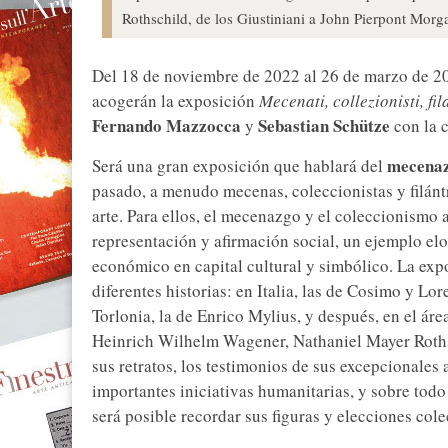
Rothschild, de los Giustiniani a John Pierpont Morga
Del 18 de noviembre de 2022 al 26 de marzo de 2
acogerán la exposición
Mecenati, collezionisti, fi
Fernando Mazzocca
Sebastian Schütze
y
con la 
mecena
Será una gran exposición que hablará del
pasado, a menudo mecenas, coleccionistas y filánt
arte. Para ellos, el mecenazgo y el coleccionismo 
representación y afirmación social, un ejemplo elo
económico en capital cultural y simbólico. La ex
diferentes historias: en Italia, las de Cosimo y Lor
Torlonia, la de Enrico Mylius, y después, en el ár
Heinrich Wilhelm Wagener, Nathaniel Mayer Roths
sus retratos, los testimonios de sus excepcionales
importantes iniciativas humanitarias, y sobre todo
será posible recordar sus figuras y elecciones cole