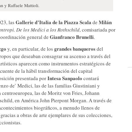
n y Raffaele Mattioli.
Gallerie d’Italia de la Piazza Scala
Milán
023, las
de
lantropi. De los Medici a los Rothschild
, comisariada por
Gianfranco Brunelli
coordinación general de
.
zgo
grandes banqueros
y, en particular, de los
del
ropos que deseaban consagrar su ascenso a través del
artísticos aparecen como instrumentos estratégicos de
cuente de la hábil transformación del capital
Intesa Sanpaolo
posición presentada por
contará
enzo de’ Medici, las de las familias Giustiniani y
ea centroeuropea, las de Moritz von Fries, Johann
child, en América John Pierpont Morgan. A través de
 acontecimientos biográficos, a menudo llenos de
 gracias a obras de arte ejemplares de sus colecciones,
ccionistas.