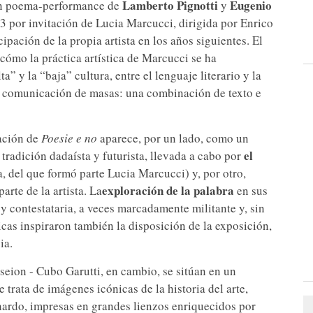
Lamberto Pignotti
Eugenio
un poema-performance de
y
 por invitación de Lucia Marcucci, dirigida por Enrico
cipación de la propia artista en los años siguientes. El
 cómo la práctica artística de Marcucci se ha
a” y la “baja” cultura, entre el lenguaje literario y la
de comunicación de masas: una combinación de texto e
tación de
Poesie e no
aparece, por un lado, como un
el
 tradición dadaísta y futurista, llevada a cabo por
a, del que formó parte Lucia Marcucci) y, por otro,
exploración de la palabra
arte de la artista. La
en sus
 y contestataria, a veces marcadamente militante y, sin
icas inspiraron también la disposición de la exposición,
ia.
eion - Cubo Garutti, en cambio, se sitúan en un
 trata de imágenes icónicas de la historia del arte,
nardo, impresas en grandes lienzos enriquecidos por