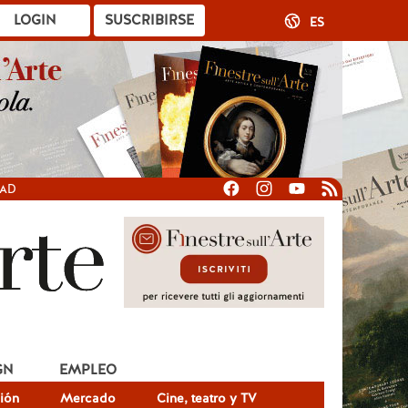
LOGIN
SUSCRIBIRSE
ES
DAD
GN
EMPLEO
ión
Mercado
Cine, teatro y TV