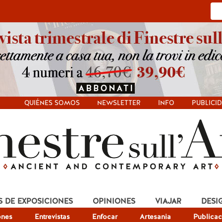
QUIÉNES SOMOS
NEWSLETTER
INFO
PUBLICI
S DE EXPOSICIONES
OPINIONES
VIAJAR
DESI
ones
Entrevistas
Enfocar
Artesania
Publicac