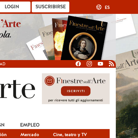
LOGIN
SUSCRIBIRSE
ES
DAD
GN
EMPLEO
ión
Mercado
Cine, teatro y TV