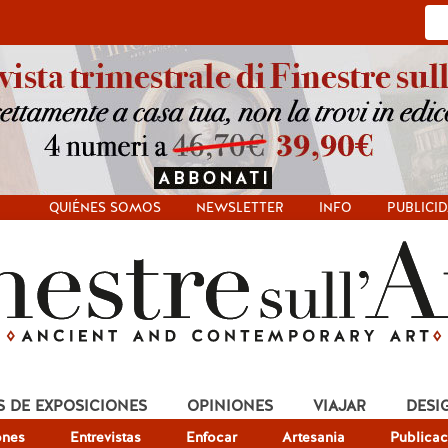
QUIÉNES SOMOS
NEWSLETTER
INFO
PUBLICI
S DE EXPOSICIONES
OPINIONES
VIAJAR
DESI
ones
Entrevistas
Enfocar
Artesania
Publicac