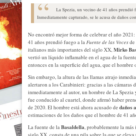
La Spezia, un vecino de 41 años prendió f
Inmediatamente capturado, se le acusa de daños con
No encontró mejor forma de celebrar el año 2021: 
41 años prendió fuego a la
Fuente de las Voces
de 
Mirko Bas
italianos más importantes del siglo XX,
vertió un líquido inflamable en el agua de la fuent
entonces en la superficie del agua, que el hombre 
Sin embargo, la altura de las llamas atrajo inmedia
alertaron a los Carabinieri: gracias a las cámaras d
inmediatamente al autor, un hombre de La Spezia 
fue conducido al cuartel, donde afirmó haber prend
daños 
de 2020. El hombre está ahora acusado de
estimaciones de los daños que el hombre de 41 año
Basaldella
La fuente de la
, probablemente la más i
siglo XX, consta de una pila sobre la que se eleva