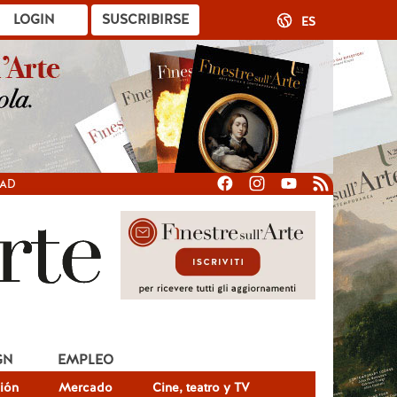
LOGIN
SUSCRIBIRSE
ES
DAD
GN
EMPLEO
ión
Mercado
Cine, teatro y TV