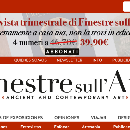
QUIÉNES SOMOS
NEWSLETTER
INFO
PUBLICI
S DE EXPOSICIONES
OPINIONES
VIAJAR
DESI
ones
Entrevistas
Enfocar
Artesania
Publicac