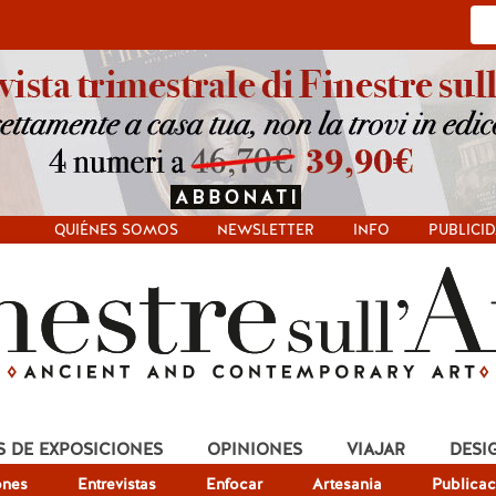
QUIÉNES SOMOS
NEWSLETTER
INFO
PUBLICI
S DE EXPOSICIONES
OPINIONES
VIAJAR
DESI
ones
Entrevistas
Enfocar
Artesania
Publicac