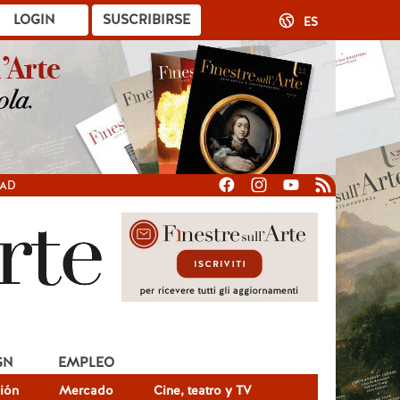
LOGIN
SUSCRIBIRSE
ES
DAD
GN
EMPLEO
ión
Mercado
Cine, teatro y TV