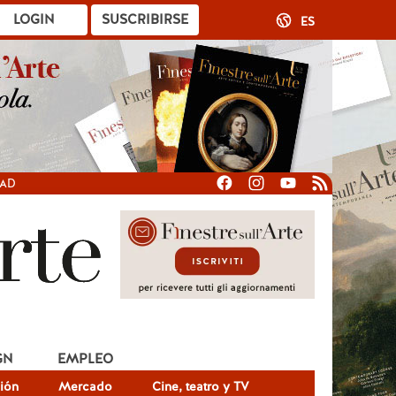
LOGIN
SUSCRIBIRSE
ES
DAD
GN
EMPLEO
ión
Mercado
Cine, teatro y TV