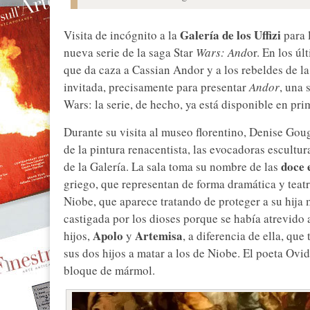
Galería de los Uffizi
Visita de incógnito a la
para 
nueva serie de la saga Star
Wars: And
or. En los úl
que da caza a Cassian Andor y a los rebeldes de la
invitada, precisamente para presentar
Andor
, una 
Wars: la serie, de hecho, ya está disponible en pr
Durante su visita al museo florentino, Denise Gou
de la pintura renacentista, las evocadoras escultur
doce 
de la Galería. La sala toma su nombre de las
griego, que representan de forma dramática y teat
Niobe, que aparece tratando de proteger a su hija 
castigada por los dioses porque se había atrevido 
Apolo
Artemisa
hijos,
y
, a diferencia de ella, que
sus dos hijos a matar a los de Niobe. El poeta Ovi
bloque de mármol.