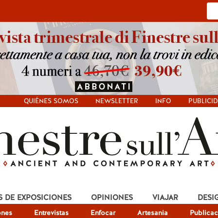
QUIÉNES SOMOS
NEWSLETTER
INFO
PUBLICI
S DE EXPOSICIONES
OPINIONES
VIAJAR
DESI
ones
Entrevistas
Enfocar
Artesania
Publicac