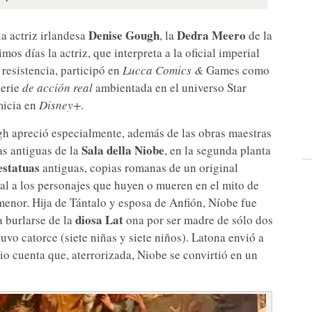
Denise Gough
Dedra Meero
la actriz irlandesa
, la
de la
timos días la actriz, que interpreta a la oficial imperial
 resistencia, participó en
Lucca Comics &
Games como
serie
de acción real
ambientada en el universo Star
imicia en
Disney+
.
gh apreció especialmente, además de las obras maestras
Sala della Niobe
as antiguas de la
, en la segunda planta
estatuas
antiguas, copias romanas de un original
ral a los personajes que huyen o mueren en el mito de
menor. Hija de Tántalo y esposa de Anfión, Níobe fue
diosa Lat
a burlarse de la
ona por ser madre de sólo dos
 tuvo catorce (siete niñas y siete niños). Latona envió a
dio cuenta que, aterrorizada, Niobe se convirtió en un