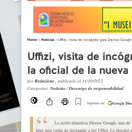
Home
Noticias
Uffizi, visita de incógnito para Denise Gough,
Uffizi, visita de inc
la oficial de la nueva
por
Redazione
, publicado el 31/10/2022
Categorías:
Noticias
/
Descargo de responsabilidad
Google
Dis
Síguenos en
La actriz irlandesa Denise Gough, una de 
hizo una visita de incógnito a los Uffizi. Le fascinó