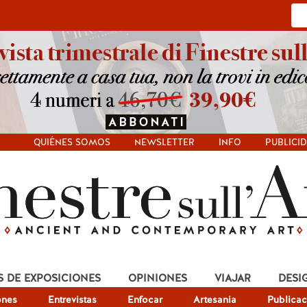
QUIÉNES SOMOS
NEWSLETTER
INFO
PUBLICI
S DE EXPOSICIONES
OPINIONES
VIAJAR
DESI
ones
Entrevistas
Enfocar
Artesania
Publicac