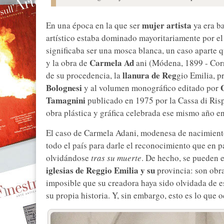
mujer artista
En una época en la que ser
ya era b
artístico estaba dominado mayoritariamente por el
significaba ser una mosca blanca, un caso aparte 
Carmela Ad
y la obra de
ani (Módena, 1899 - Corr
llanura de Reg
de su procedencia, la
gio Emilia, p
Bolognesi
y al volumen monográfico editado por
Tamagnini
publicado en 1975 por la Cassa di Risp
obra plástica y gráfica celebrada ese mismo año e
El caso de Carmela Adani, modenesa de nacimiento
todo el país para darle el reconocimiento que en 
olvidándose
tras su muerte
. De hecho, se pueden 
iglesias de Reggio Emilia y su
provincia: son obra
imposible que su creadora haya sido olvidada de e
su propia historia. Y, sin embargo, esto es lo que o