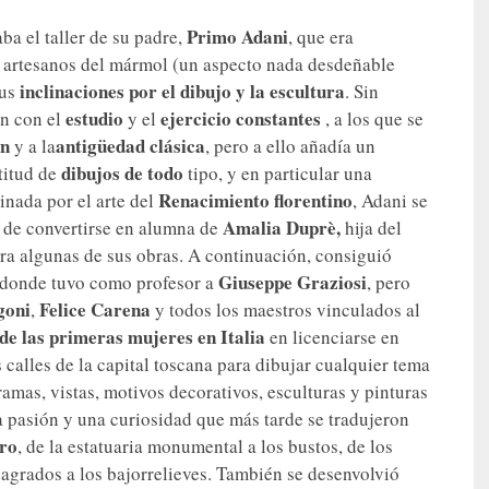
Primo Adani
aba el taller de su padre,
, que era
 artesanos del mármol (un aspecto nada desdeñable
inclinaciones por el dibujo y la escultura
sus
. Sin
estudio
ejercicio constantes
on con el
y el
, a los que se
ón
antigüedad clásica
y a la
, pero a ello añadía un
dibujos de todo
titud de
tipo, y en particular una
Renacimiento florentino
inada por el arte del
, Adani se
Amalia Duprè,
 de convertirse en alumna de
hija del
era algunas de sus obras. A continuación, consiguió
Giuseppe Graziosi
 donde tuvo como profesor a
, pero
goni
Felice Carena
,
y todos los maestros vinculados al
de las primeras mujeres en Italia
en licenciarse en
s calles de la capital toscana para dibujar cualquier tema
ramas, vistas, motivos decorativos, esculturas y pinturas
 pasión y una curiosidad que más tarde se tradujeron
tro
, de la estatuaria monumental a los bustos, de los
 sagrados a los bajorrelieves. También se desenvolvió