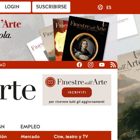
LOGIN
SUSCRIBIRSE
ES
DAD
GN
EMPLEO
ión
Mercado
Cine, teatro y TV