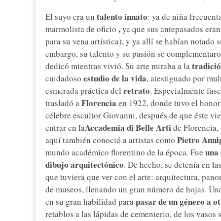
talento innato
El suyo era un
: ya de niña frecuent
,
marmolista de oficio
ya que sus antepasados eran
para su vena artística), y ya allí se habían notado 
embargo, su talento y su pasión se complementar
tradici
dedicó mientras vivió. Su arte miraba a la
estudio de la vida
cuidadoso
, atestiguado por mul
retrato
esmerada práctica del
. Especialmente fasc
Florencia
trasladó a
en 1922, donde tuvo el honor
célebre escultor Giovanni, después de que éste vi
Accademia di Belle Arti
entrar en la
de Florencia,
Pietro Anni
aquí también conoció a artistas como
una 
mundo académico florentino de la época. Fue
dibujo arquitectónico
. De hecho, se detenía en la
que tuviera que ver con el arte: arquitectura, pano
de museos, llenando un gran número de hojas. Una
pasar de un género a o
en su gran habilidad para
retablos a las lápidas de cementerio, de los vasos