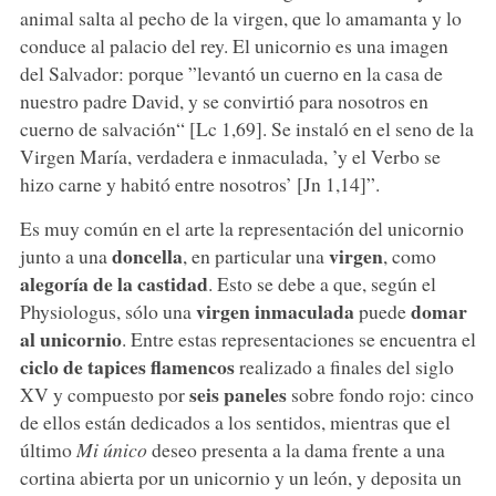
animal salta al pecho de la virgen, que lo amamanta y lo
conduce al palacio del rey. El unicornio es una imagen
del Salvador: porque ”levantó un cuerno en la casa de
nuestro padre David, y se convirtió para nosotros en
cuerno de salvación“ [Lc 1,69]. Se instaló en el seno de la
Virgen María, verdadera e inmaculada, ’y el Verbo se
hizo carne y habitó entre nosotros’ [Jn 1,14]”.
Es muy común en el arte la representación del unicornio
doncella
virgen
junto a una
, en particular una
, como
alegoría de la castidad
. Esto se debe a que, según el
virgen inmaculada
domar
Physiologus, sólo una
puede
al unicornio
. Entre estas representaciones se encuentra el
ciclo de tapices flamencos
realizado a finales del siglo
seis paneles
XV y compuesto por
sobre fondo rojo: cinco
de ellos están dedicados a los sentidos, mientras que el
último
Mi único
deseo presenta a la dama frente a una
cortina abierta por un unicornio y un león, y deposita un