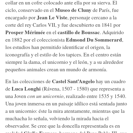
collar en un cofre colocado ante ella por su sierva. El
Museo de Cluny
ciclo, conservado en el
de París, fue
Jean Le Viste
encargado por
, personaje cercano a la
corte del rey Carlos VII, y fue descubierto en 1841 por
Prosper Mérimée
castillo de Boussac
en el
. Adquirido
Edmond Du Sommerard
en 1882 por el coleccionista
,
los estudios han permitido identificar el origen, la
iconografía y el estilo de los tapices. En el centro están
siempre la dama, el unicornio y el león, y a su alrededor
pequeños animales crean un mundo de armonía.
Castel Sant’Angelo
En las colecciones de
hay un cuadro
Luca Longhi
de
(Rávena, 1507 - 1580) que representa a
una Joven
con un unicornio
, realizado entre 1535 y 1540.
Una joven inmersa en un paisaje idílico está sentada junto
a un unicornio: éste la mira atentamente, mientras que la
muchacha lo señala, volviendo la mirada hacia el
observador. Se cree que la doncella representada es en
Giulia Farnese
realidad
, hermana del Papa Pablo III, que