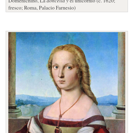
Domenichino, La
doncella y
el unicornio (c. 1620;
fresco; Roma, Palacio Farnesio)