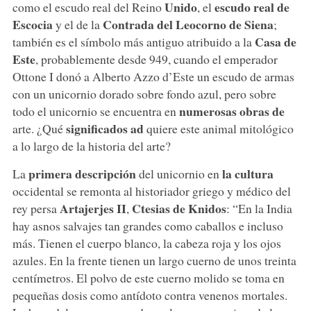
Unido
escudo real de
como el escudo real del Reino
, el
Escocia
Contrada del Leocorno de Siena
y el de la
;
Casa de
también es el símbolo más antiguo atribuido a la
Este
, probablemente desde 949, cuando el emperador
Ottone I donó a Alberto Azzo d’Este un escudo de armas
con un unicornio dorado sobre fondo azul, pero sobre
numerosas obras de
todo el unicornio se encuentra en
significados ad
arte. ¿Qué
quiere este animal mitológico
a lo largo de la historia del arte?
primera descripción
la cultura
La
del unicornio en
occidental se remonta al historiador griego y médico del
Artajerjes II
Ctesias de Knidos
rey persa
,
: “En la India
hay asnos salvajes tan grandes como caballos e incluso
más. Tienen el cuerpo blanco, la cabeza roja y los ojos
azules. En la frente tienen un largo cuerno de unos treinta
centímetros. El polvo de este cuerno molido se toma en
pequeñas dosis como antídoto contra venenos mortales.