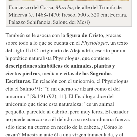
Francesco del Cossa,
Marcha
, detalle del Triunfo de
Minerva (c. 1468-1470; fresco, 500 x 320 cm; Ferrara,
Palazzo Schifanoia, Salone dei Mesi)
figura de Cristo
También se le asocia con la
, gracias
sobre todo a lo que se cuenta en el
Physiologus
, un texto
del siglo II d.C. originario de Alejandría, escrito por un
hipotético naturalista Physiologus, que contiene
descripciones simbólicas de animales, plantas y
ciertas piedras
citas de las Sagradas
, mediante
Escrituras
. En relación con el unicornio, el Physiologus
cita el Salmo 91: “Y mi cuerno se alzará como el del
unicornio” [Sal 91 (92), 11]. El Fisiólogo dice del
unicornio que tiene esta naturaleza: “es un animal
pequeño, parecido al cabrito, pero muy feroz. El cazador
no puede acercarse a él debido a su extraordinaria fuerza:
sólo tiene un cuerno en medio de la cabeza. ¿Cómo lo
cazan? Muestran ante él a una virgen inmaculada, y el