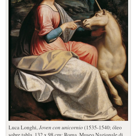
Luca Longhi,
Joven con unicornio
(1535-1540; óleo
sobre tabla, 132 x 98 cm; Roma, Museo Nazionale di