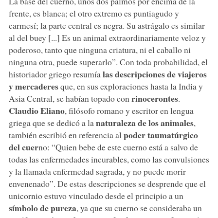
La base del cuerno, unos dos palmos por encima de la
frente, es blanca; el otro extremo es puntiagudo y
carmesí; la parte central es negra. Su astrágalo es similar
al del buey [...] Es un animal extraordinariamente veloz y
poderoso, tanto que ninguna criatura, ni el caballo ni
ninguna otra, puede superarlo”. Con toda probabilidad, el
las descripciones de viajeros
historiador griego resumía
y mercaderes
que, en sus exploraciones hasta la India y
rinocerontes
Asia Central, se habían topado con
.
Claudio Eliano
, filósofo romano y escritor en lengua
naturaleza de los animales
griega que se dedicó a la
,
poder taumatúrgico
también escribió en referencia al
del cuer
no: “Quien bebe de este cuerno está a salvo de
todas las enfermedades incurables, como las convulsiones
y la llamada enfermedad sagrada, y no puede morir
envenenado”. De estas descripciones se desprende que el
unicornio estuvo vinculado desde el principio a un
símbolo de pureza
, ya que su cuerno se consideraba un