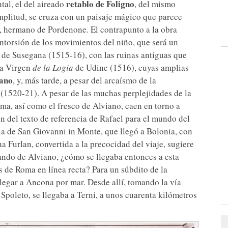
retablo de Foligno
al, el del aireado
, del mismo
amplitud, se cruza con un paisaje mágico que parece
ra, hermano de Pordenone. El contrapunto a la obra
ontorsión de los movimientos del niño, que será un
 de Susegana (1515-16), con las ruinas antiguas que
la Virgen
de la Logia
de Udine (1516), cuyas amplias
iano
, y, más tarde, a pesar del arcaísmo de la
(1520-21). A pesar de las muchas perplejidades de la
Roma, así como el fresco de Alviano, caen en torno a
n del texto de referencia de Rafael para el mundo del
ia de San Giovanni in Monte, que llegó a Bolonia, con
a Furlan, convertida a la precocidad del viaje, sugiere
lando de Alviano, ¿cómo se llegaba entonces a esta
 de Roma en línea recta? Para un súbdito de la
llegar a Ancona por mar. Desde allí, tomando la vía
 Spoleto, se llegaba a Terni, a unos cuarenta kilómetros