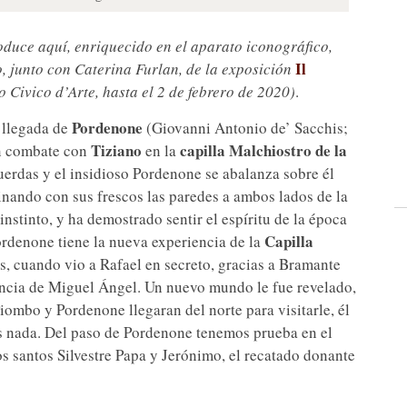
roduce aquí, enriquecido en el aparato iconográfico,
Il
o, junto con Caterina Furlan, de la exposición
 Civico d’Arte, hasta el 2 de febrero de 2020)
.
Pordenone
a llegada de
(Giovanni Antonio de’ Sacchis;
Tiziano
capilla Malchiostro de la
un combate con
en la
cuerdas y el insidioso Pordenone se abalanza sobre él
inando con sus frescos las paredes a ambos lados de la
instinto, y ha demostrado sentir el espíritu de la época
Capilla
Pordenone tiene la nueva experiencia de la
as, cuando vio a Rafael en secreto, gracias a Bramante
usencia de Miguel Ángel. Un nuevo mundo le fue revelado,
iombo y Pordenone llegaran del norte para visitarle, él
 nada. Del paso de Pordenone tenemos prueba en el
os santos Silvestre Papa y Jerónimo, el recatado donante