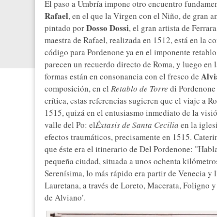
El paso a Umbría impone otro encuentro fundament
Rafael
, en el que la Virgen con el Niño, de gran 
Dosso Dossi
pintado por
, el gran artista de Ferra
maestra de Rafael, realizada en 1512, está en la c
código para Pordenone ya en el imponente retablo
parecen un recuerdo directo de Roma, y luego en 
Alv
formas están en consonancia con el fresco de
composición, en el
Retablo de Torre
di Pordenone 
crítica, estas referencias sugieren que el viaje a 
1515, quizá en el entusiasmo inmediato de la visió
valle del Po: el
Éxtasis de Santa Cecilia
en la igles
efectos traumáticos, precisamente en 1515. Caterin
que éste era el itinerario de Del Pordenone: "Hab
pequeña ciudad, situada a unos ochenta kilómetros
Serenísima, lo más rápido era partir de Venecia y 
Lauretana, a través de Loreto, Macerata, Foligno y
de Alviano’.