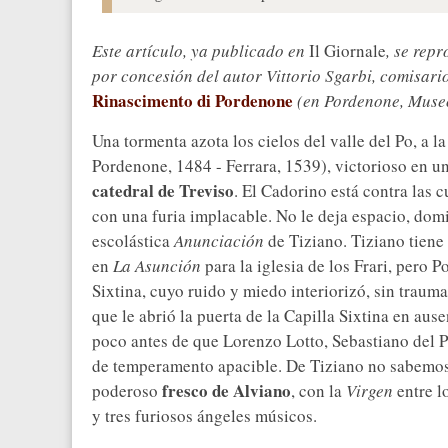
Este artículo, ya publicado en
Il Giornale
, se rep
por concesión del autor Vittorio Sgarbi, comisari
Rinascimento di Pordenone
(en Pordenone, Museo
Una tormenta azota los cielos del valle del Po, a l
Pordenone, 1484 - Ferrara, 1539), victorioso en 
catedral de Treviso
. El Cadorino está contra las 
con una furia implacable. No le deja espacio, dom
escolástica
Anunciación
de Tiziano. Tiziano tiene 
en
La Asunción
para la iglesia de los Frari, pero 
Sixtina, cuyo ruido y miedo interiorizó, sin traum
que le abrió la puerta de la Capilla Sixtina en a
poco antes de que Lorenzo Lotto, Sebastiano del P
de temperamento apacible. De Tiziano no sabemos
fresco de Alviano
poderoso
, con la
Virgen
entre l
y tres furiosos ángeles músicos.