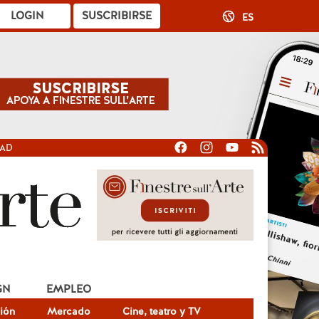
LOGIN
SUSCRIBIRSE
ES
DAD
GN
EMPLEO
ión
Mercado
Cine, teatro y TV