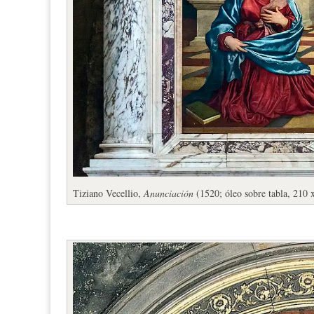
Tiziano Vecellio,
Anunciación
(1520; óleo sobre tabla, 210 