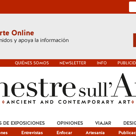
QUIÉNES SOMOS
NEWSLETTER
INFO
PUBLICI
S DE EXPOSICIONES
OPINIONES
VIAJAR
DESI
ones
Entrevistas
Enfocar
Artesania
Publicac