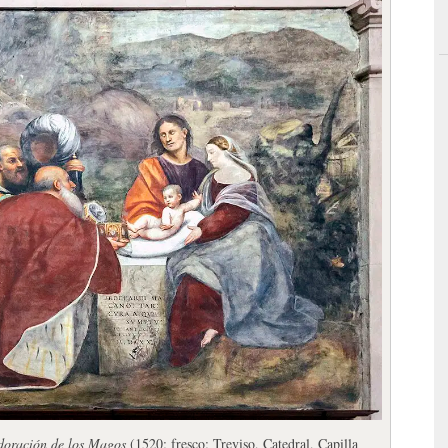
doración de los Magos
(1520; fresco; Treviso, Catedral, Capilla