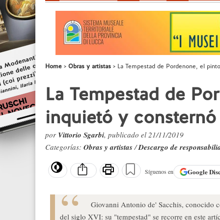
Home
Obras y artistas
La Tempestad de Pordenone, el pinto
La Tempestad de Por
inquietó y consternó
por
Vittorio Sgarbi
, publicado el 21/11/2019
Categorías:
Obras y artistas
/
Descargo de responsabili
Google
Dis
Síguenos en
Giovanni Antonio de' Sacchis, conocido c
del siglo XVI: su "tempestad" se recorre en este artí